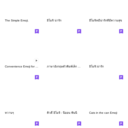
The Simple Emoji.
อิโมจิ น่ารัก
อีโมจิหมีน่ารักที่มีความสุข
Convenience Emoji for your life!
ภาษาอังกฤษตัวพิมพ์เล็ก ในกล่องสี่เหลี่ยม
อิโมจิ:น่ารัก
หวานๆ
คิวตี้ อิโมจิ : นีออน ฟันนี่
Cats in the can Emoji