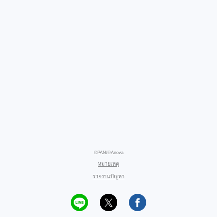
©PAN/©Anova
หมายเหตุ
รายงานปัญหา