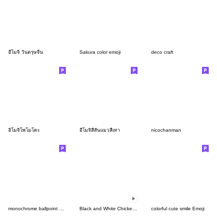
อีโมจิ วันตรุษจีน
Sakura color emoji
deco craft
อิโมจิโพโมโตะ
อีโมจิสีสันแมวสีเทา
nicochanman
monochrome ballpoint pen
Black and White Chickens อิโมจิจอมซน
colorful cute smile Emoji