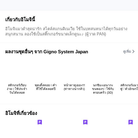
เกี่ยวกับอิโมจินี้
อิโมจิแมวดำสุดน่ารัก สไตล์สแกนดิเนเวีย ใช้ในบทสนทนาได้ทุกวันอย่าง
สนุกสนาน ลองใช้เป็นสติ๊กเกอร์ขนาดเล็กดูนะ♪ (ผู้วาด PAN)
ผลงานชุดอื่นๆ จาก Gigno System Japan
ดูเพิ่ม
สติกเกอร์เรียบ
พุดเดิ้ลทอย☆คำ
หน้าตาดูเยอะ!!!
นกชิมะเอนากะ
สติกเกอร์แม
ง่าย☆ใช้ประจำ
ที่ใช้ได้ตลอดปี
(ท่าทางน่ากลัว)
ขนพองๆ♡ใช้กับ
ฟู♡ตัวอักษร
วันได้ตลอด
ครอบครัว (3D)
อิโมจิที่เกี่ยวข้อง