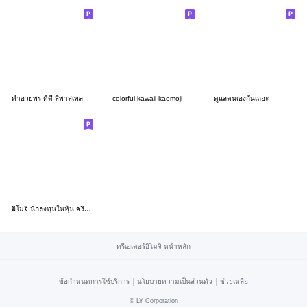
คำอวยพร ดี๊ดี สีพาสเทล
colorful kawaii kaomoji
ดูแลตนเองกันเถอะ
อิโมจิ นักลงทุนในหุ้น คริปโต หวย
ครีเอเตอร์อิโมจิ หน้าหลัก
|
|
ข้อกำหนดการใช้บริการ
นโยบายความเป็นส่วนตัว
ช่วยเหลือ
©
LY Corporation