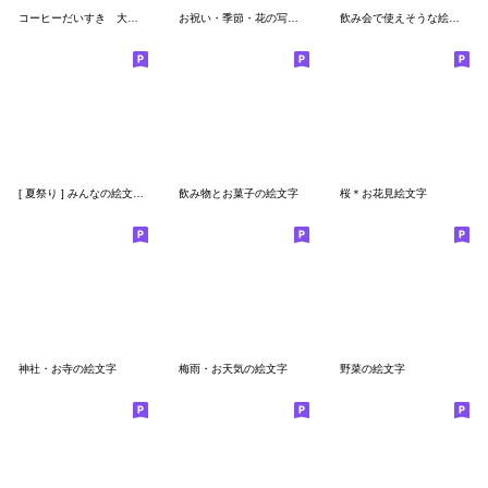
コーヒーだいすき 大人絵文字
お祝い・季節・花の写真の絵文字
飲み会で使えそうな絵文字
[ 夏祭り ] みんなの絵文字 基本セット
飲み物とお菓子の絵文字
桜＊お花見絵文字
神社・お寺の絵文字
梅雨・お天気の絵文字
野菜の絵文字