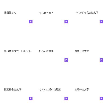
居酒屋さん
なに食べる？
マイルドな昆虫絵文字
食べ物 絵文字 《 はらぺこベジタブル 》
いろんな野菜
お祭り絵文字
観葉植物 絵文字
リアルに描いた野菜
お酒の絵文字