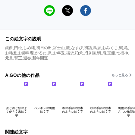
この絵文字の説明
鏡餅,門松,しめ縄,初日の出,富士山,鷹,なすび,初詣,鳥居,おみくじ,鶴,亀,
お雑煮,お節料理,かるた,凧,お年玉,福袋,狛犬,招き猫,鯛,扇,宝船,七福神,
元旦,賀正,迎春,新年開運
A.GOの他の作品
もっと見る
夏と海と祭のよ
ペンギンの梅雨
春の季節の絵本
秋の季節の絵本
梅雨の季節
く使う文末絵文
絵文字
のような絵文字
のような絵文字
さしい敬語
字
字
関連絵文字