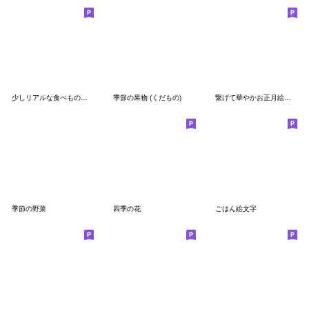
少しリアルな食べもの絵文字
季節の果物 (くだもの)
繋げて華やかお正月絵文字デコレーション
季節の野菜
四季の花
ごはん絵文字