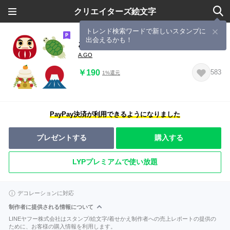
クリエイターズ絵文字
トレンド検索ワードで新しいスタンプに
出会えるかも！
お正月の毎年使える季節の絵文字
A.GO
￥190
583
1%還元
PayPay決済が利用できるようになりました
プレゼントする
購入する
LYPプレミアムで使い放題
デコレーションに対応
制作者に提供される情報について
LINEヤフー株式会社はスタンプ/絵文字/着せかえ制作者への売上レポートの提供の
ために、お客様の購入情報を利用します。