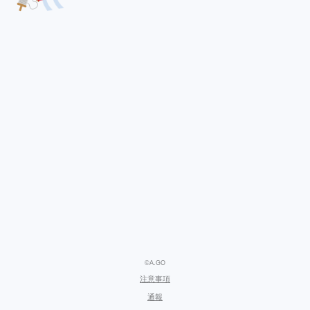
©A.GO
注意事項
通報