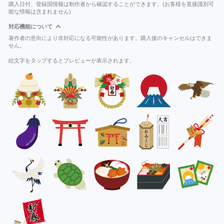
購入日付、登録国情報は制作者から確認することができます。(お客様を直接識別可
能な情報は含まれません)
対応機能について
著作者の意向により非対応になる可能性があります。購入後のキャンセルはできま
せん。
絵文字をタップするとプレビューが表示されます。