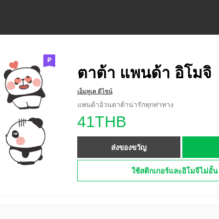
ตาต้า แพนด้า อิโมจิ
เอ็มทูเค ดีไซน์
แพนด้าอ้วนตาต้าน่ารักทุกท่าทาง
41THB
ส่งของขวัญ
ใช้สติกเกอร์และอิโมจิไม่อั้น 