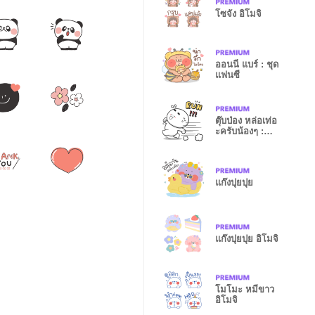
โซจัง อิโมจิ
ออนนี่ แบร์ : ชุด
แฟนซี
ตุ๊บป่อง หล่อเท่อ
ะครับน้องๆ :
ขาวดำ
แก๊งปุยปุย
แก๊งปุยปุย อิโมจิ
โมโมะ หมีขาว
อิโมจิ