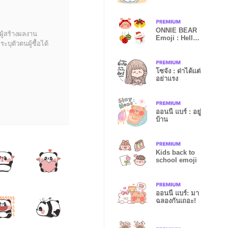
ONNIE BEAR
ผู้สร้างผลงาน
Emoji : Hello
บุตัวตนผู้ซื้อได้
X-mas
โซจัง : ด่าได้แต่
อย่าแรง
ออนนี่ แบร์ : อยู่
บ้าน
Kids back to
school emoji
ออนนี่ แบร์: มา
ฉลองกันเถอะ!