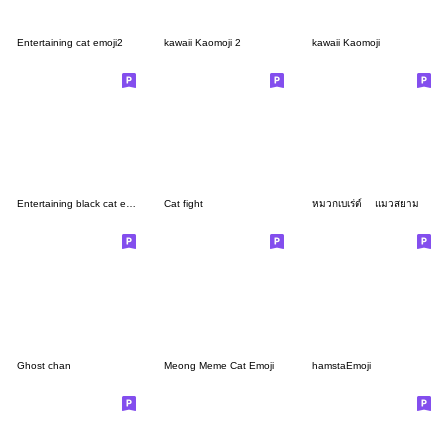
Entertaining cat emoji2
kawaii Kaomoji 2
kawaii Kaomoji
Entertaining black cat emoji
Cat fight
หมวกเบเร่ต์ แมวสยาม
Ghost chan
Meong Meme Cat Emoji
hamstaEmoji