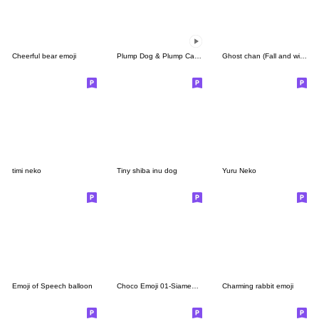
Cheerful bear emoji
Plump Dog & Plump Cat อิโมจิแอนิเมชัน
Ghost chan (Fall and winter)
timi neko
Tiny shiba inu dog
Yuru Neko
Emoji of Speech balloon
Choco Emoji 01-Siamese cat-
Charming rabbit emoji