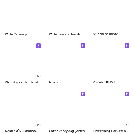
White Cat emoji
White bear and friends
หมวกเบเร่ต์ แมวดำ
Charming rabbit animation emoji
frown cat
Cat mix ! EMOJI
Mentori อิโมจิแอนิเมชัน
Cotton candy dog (winter)
Entertaining black cat animation emoji