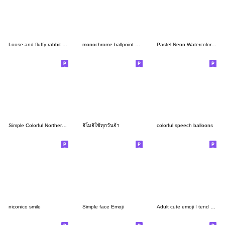
Loose and fluffy rabbit emoji
monochrome ballpoint pen
Pastel Neon Watercolor Smile Emoji
Simple Colorful Northern Europe Smile
อิโมจิใช้ทุกวันจ้า
colorful speech balloons
niconico smile
Simple face Emoji
Adult cute emoji I tend to use 9