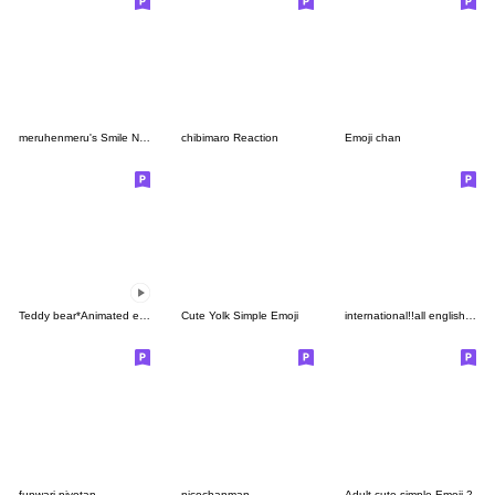
meruhenmeru's Smile Nico-chan
chibimaro Reaction
Emoji chan
Teddy bear*Animated emoji
Cute Yolk Simple Emoji
international!!all english emoji
funwari piyotan
nicochanman
Adult cute simple Emoji 2