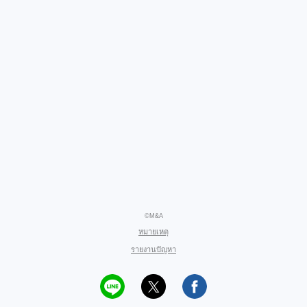
©M&A
หมายเหตุ
รายงานปัญหา