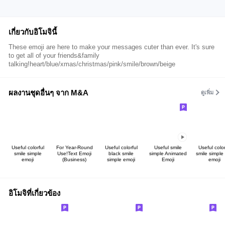
เกี่ยวกับอิโมจินี้
These emoji are here to make your messages cuter than ever. It's sure
to get all of your friends&family
talking!heart/blue/xmas/christmas/pink/smile/brown/beige
ผลงานชุดอื่นๆ จาก M&A
ดูเพิ่ม
Useful colorful
For Year-Round
Useful colorful
Useful smile
Useful color
smile simple
Use!Text Emoji
black smile
simple Animated
smile simple 
emoji
(Business)
simple emoji
Emoji
emoji
อิโมจิที่เกี่ยวข้อง