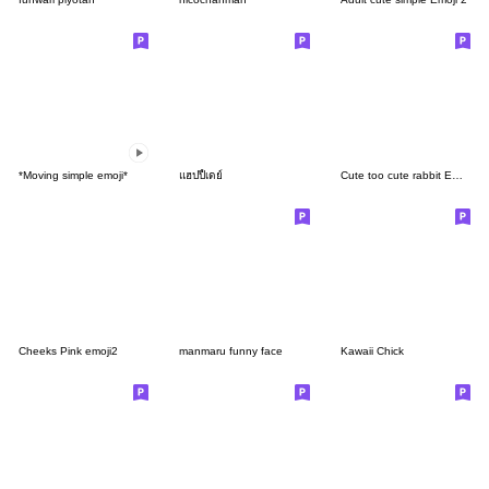
*Moving simple emoji*
แฮปปี้เดย์
Cute too cute rabbit Emoji 2
Cheeks Pink emoji2
manmaru funny face
Kawaii Chick