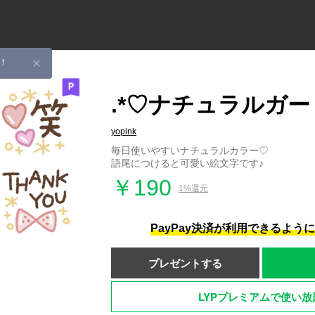
！
.*♡ナチュラルガー
yopink
毎日使いやすいナチュラルカラー♡
語尾につけると可愛い絵文字です♪
￥190
1%還元
PayPay決済が利用できるよう
プレゼントする
LYPプレミアムで使い放