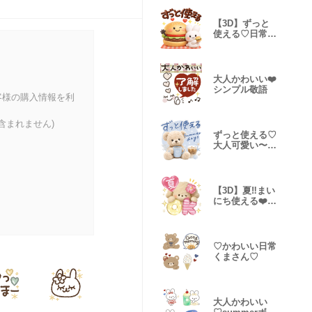
【3D】ずっと
使える♡日常う
さぎちゃん♡
大人かわいい❤️
シンプル敬語
客様の購入情報を利
含まれません)
ずっと使える♡
大人可愛い〜
summer
cafe〜
【3D】夏‼︎まい
にち使える❤️も
こもこいぬ
♡かわいい日常
くまさん♡
大人かわいい