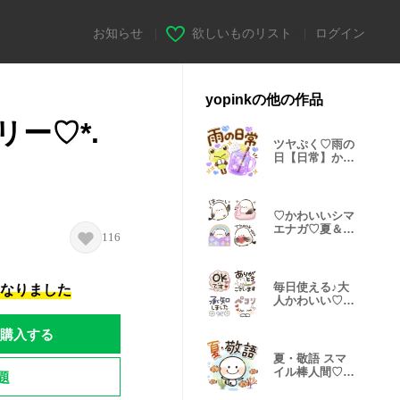
お知らせ
|
欲しいものリスト
|
ログイン
yopinkの他の作品
リー♡*.
ツヤぷく♡雨の
日【日常】かえ
るさん♪
♡かわいいシマ
エナガ♡夏＆雨
116
の日
毎日使える♪大
になりました
人かわいい♡敬
語♡
購入する
夏・敬語 スマ
イル棒人間♡い
題
きものmix