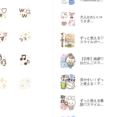
♡summerボー
ダーうさぎ♪
大人かわいい♥️
うさぎ
Cherry♪♪
ずっと使える♡
スマイルガール
♡ぷっくり♪
【日常】挨拶♡
おだんごスマイ
ルガール♡
見やすい！ずっ
と使える！アザ
ラシ♥️夏
ずっと使える敬
語♡スマイルう
さぎちゃん♡