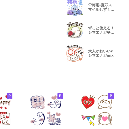
♡梅雨•夏♡ス
マイルしずく棒
人間♡
ずっと使える！
シマエナガ❤️
夏＆雨の日
大人かわいい♥️
シマエナガmix