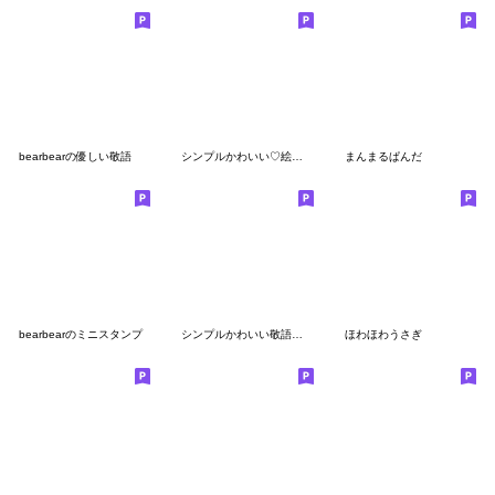
bearbearの優しい敬語
シンプルかわいい♡絵文字3
まんまるぱんだ
bearbearのミニスタンプ
シンプルかわいい敬語の絵文字 2
ほわほわうさぎ