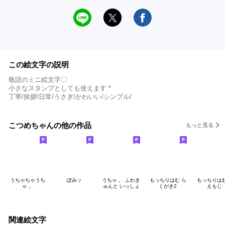
この絵文字の説明
敬語のミニ絵文字〇
小さなスタンプとしても使えます *
丁寧/挨拶/日常/うさぎ/かわいい/シンプル/
こつめちゃんの他の作品
もっと見る
うちゃちゃうち
ぽみッ
うちゃ 。 ふわき
もっちりはむ ら
もっちりは
ゃ 。
ゅんと いっしょ
くがき2
えもじ
関連絵文字