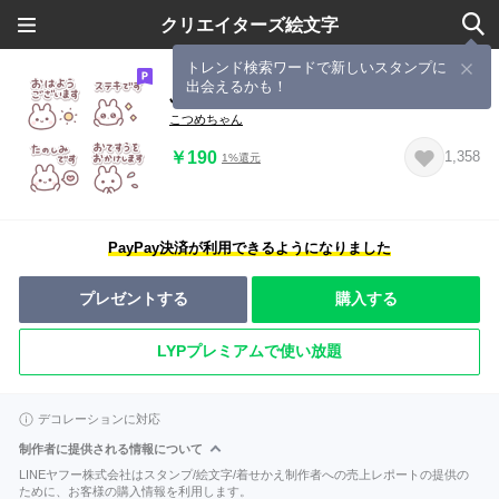
クリエイターズ絵文字
トレンド検索ワードで新しいスタンプに
出会えるかも！
ぷちっとけいご◌
こつめちゃん
￥190
1,358
1%還元
PayPay決済が利用できるようになりました
プレゼントする
購入する
LYPプレミアムで使い放題
デコレーションに対応
制作者に提供される情報について
LINEヤフー株式会社はスタンプ/絵文字/着せかえ制作者への売上レポートの提供の
ために、お客様の購入情報を利用します。