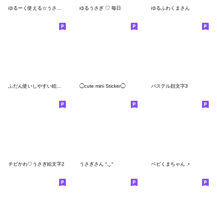
ゆるーく使える☆うさぎの毎日絵文字
ゆるうさぎ ♡ 毎日
ゆるふわくまさん
ふだん使いしやすい絵もじ
◯cute mini Sticker◯
パステル顔文字3
チビかわ♡うさぎ絵文字2
うさぎさん ᐢ.ˬ.ᐢ
ベビくまちゃん .◦