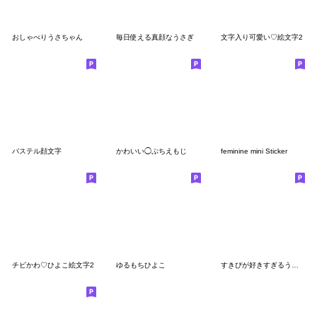
おしゃべりうさちゃん
毎日使える真顔なうさぎ
文字入り可愛い♡絵文字2
パステル顔文字
かわいい◯ぷちえもじ
feminine mini Sticker
チビかわ♡ひよこ絵文字2
ゆるもちひよこ
すきぴが好きすぎるうさぎ