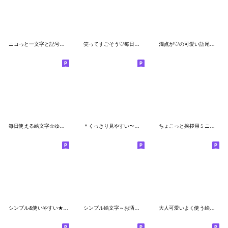
ニコっと一文字と記号の絵文字
笑ってすごそう♡毎日絵文字
濁点が♡の可愛い語尾絵文字
毎日使える絵文字☆ゆる&ネガティブ感情編
＊くっきり見やすい〜吹き出し絵文字〜
ちょこっと挨拶用ミニスタンプ☆
シンプル&使いやすい★顔絵文字 part2
シンプル絵文字～お洒落～
大人可愛いよく使う絵文字