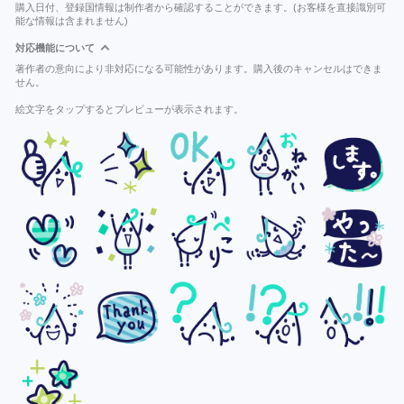
購入日付、登録国情報は制作者から確認することができます。(お客様を直接識別可
能な情報は含まれません)
対応機能について
著作者の意向により非対応になる可能性があります。購入後のキャンセルはできま
せん。
絵文字をタップするとプレビューが表示されます。