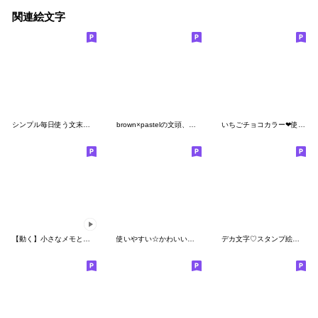
関連絵文字
シンプル毎日使う文末につける絵文字
brown×pastelの文頭、語尾絵文字4
いちごチョコカラー❤使える絵文字
【動く】小さなメモとお花の詰め合わせ
使いやすい☆かわいいカラフル絵文字
デカ文字♡スタンプ絵文字♡しろくま