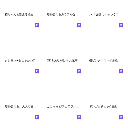
猫ちゃんと使える絵文字たち
毎日使えるカラフルな絵文字
.・＊会話にくっつく♡文字MIX北欧風＊・．
クレヨン❤おしゃかわファンシガール絵文字
OK＆ありがとう お返事絵文字♩
桜ピンク♡スマイル絵文字
毎日使える♩大人可愛いスマイルさん絵文字
ぷにゅっと♡ カラフル絵文字②
ギンガムチェック推しカラフル絵文字