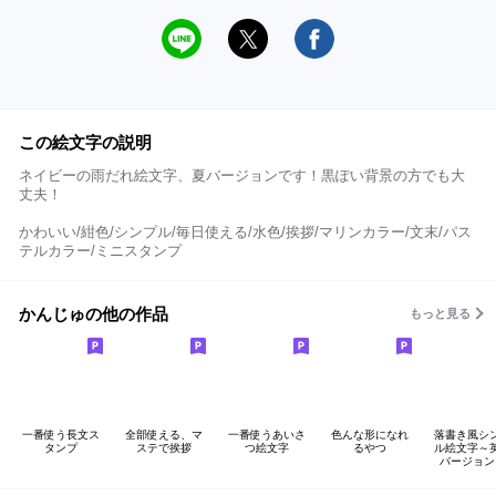
この絵文字の説明
ネイビーの雨だれ絵文字、夏バージョンです！黒ぽい背景の方でも大
丈夫！
かわいい/紺色/シンプル/毎日使える/水色/挨拶/マリンカラー/文末/パス
テルカラー/ミニスタンプ
かんじゅの他の作品
もっと見る
一番使う長文ス
全部使える、マ
一番使うあいさ
色んな形になれ
落書き風シ
タンプ
ステで挨拶
つ絵文字
るやつ
ル絵文字～
バージョン