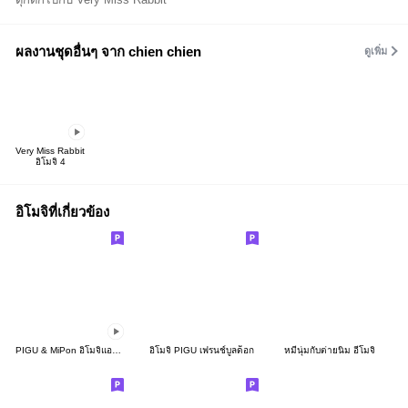
ผลงานชุดอื่นๆ จาก chien chien
ดูเพิ่ม
Very Miss Rabbit
อิโมจิ 4
อิโมจิที่เกี่ยวข้อง
PIGU & MiPon อิโมจิแอนิเมชัน
อิโมจิ PIGU เฟรนช์บูลด็อก
หมีนุ่มกับต่ายนิ่ม อีโมจิ