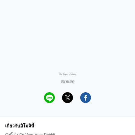
©chien chien
หมายเหตุ
เกี่ยวกับอิโมจินี้
ดุ๊กดิ๊กไปกับ Very Miss Rabbit