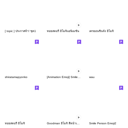
[ topic ] ประกาศจ้า! ชุด1
ทอยสตอรี่ อิโมจิแอนิเมชัน
เครยอนชินจัง อิโมจิ
shiratamapyonko
[Animation Emoji] Smile Person
wau
ทอยสตอรี่ อิโมจิ
Goodman อิโมจิ สีหน้าเกินควบคุม
Smile Person Emoji2