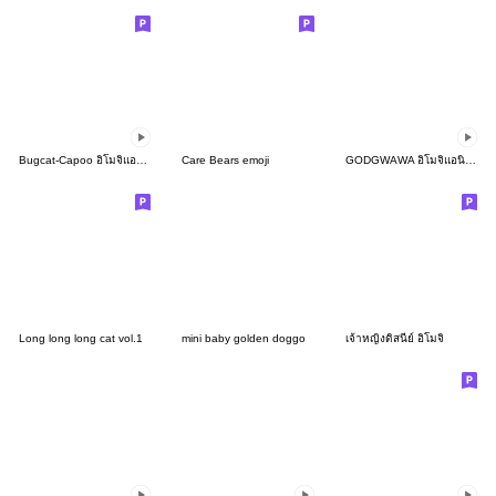
Bugcat-Capoo อิโมจิแอนิเมชัน
Care Bears emoji
GODGWAWA อิโมจิแอนิเมชัน ดี๊ดี
Long long long cat vol.1
mini baby golden doggo
เจ้าหญิงดิสนีย์ อิโมจิ