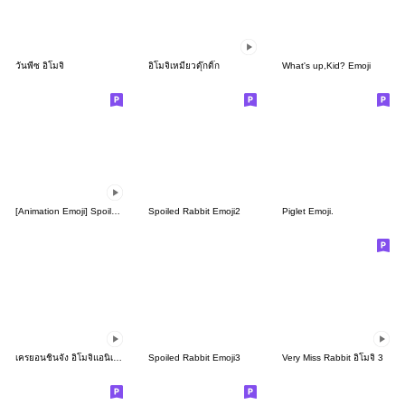
วันพีซ อิโมจิ
อิโมจิเหมียวดุ๊กดิ๊ก
What's up,Kid? Emoji
[Animation Emoji] Spoiled Rabbit
Spoiled Rabbit Emoji2
Piglet Emoji.
เครยอนชินจัง อิโมจิแอนิเมชัน
Spoiled Rabbit Emoji3
Very Miss Rabbit อิโมจิ 3