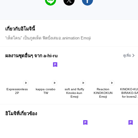
เกี่ยวกับอิโมจินี้
“เห็ดโคน” เป็นภูตเห็ด ฟิตปั๋งเสมอ.animation Emoji
ผลงานชุดอื่นๆ จาก a-hi-ru
ดูเพิ่ม
Expressionless
kappa corabo
soft and fluffy
Reaction
KINOKO-KU
2P
TW
Kinoko-kun
KINOKOKUN
BIRAKO-SA
Emoji
Emoji
for lovers2
อิโมจิที่เกี่ยวข้อง