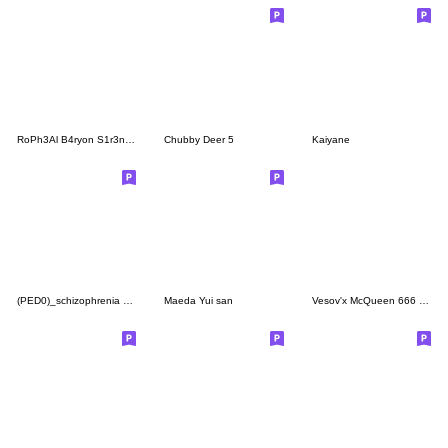
RoPh3Al B4ryon S1r3nt1nA - V.2
Chubby Deer 5
Kaiyane
(PED0)_schizophrenia #RolePlay - T C !
Maeda Yui san
Vesov'x McQueen 666 - Emoji