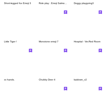
Short-legged fox Emoji 3
Role play : Emoji Salmon tone 01
Doggy playgoing3
Little Tiger !
Monotone emoji 7
Hospital - Ver.Red Room
xx hands.
Chubby Deer 4
kaidown_v2