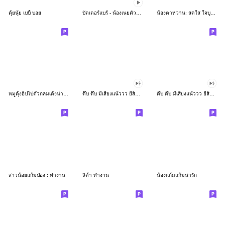
ตุ้ยนุ้ย เบบี้ บอย
บัตเตอร์แบร์ - น้องเนยตัวตึง พุงเต่ง
น้องตาหวาน: สดใส ใจบุญ (สีพาสเทล)
หมูดุ้งฮิปโปตัวกลมเด้งน่ารัก
ดึ๊บ ดึ๊บ มีเสียงแน้ววว ยี่สิบเจ็ด
ดึ๊บ ดึ๊บ มีเสียงแน้ววว ยี่สิบหก
สาวน้อยแก้มป่อง : ทำงาน
ลิต้า ทำงาน
น้องแก้มแก้มน่ารัก