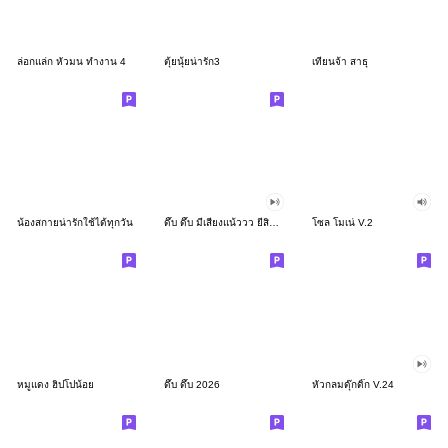
ล่อกแล่ก หัวมน ทำงาน 4
ตุ้ยนุ้ยน่ารัก3
เทียนจ้า สาธุ
น้องสกายน่ารักใช้ได้ทุกวัน
ดึ๊บ ดึ๊บ มีเสียงแน้ววว ยี่สิบสอง
โซล โมเน่ V.2
หมูแดง ฮิปโปน้อย
ดึ๊บ ดึ๊บ 2026
หัวกลมดุ๊กดิ๊ก V.24