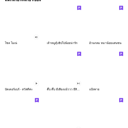
โซล โมเน่
เจ้าหมูดุ้งฮิปโปน้อยน่ารัก
อ้วนกลม หมาน้อยแสนซน
บัตเตอร์แบร์ - สวัสดีค่ะ
ดึ๊บ ดึ๊บ มีเสียงแน้ววว ยี่สิบห้า
แป้งพาย