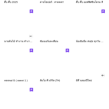
ดึ๊บ ดึ๊บ 2025
ต่ายไฮเปอร์ : สาดดด!!
ดึ๊บ ดึ๊บ ออฟฟิศซินโดรม สี่
นายต้นไม้ ทำงาน ทำงาน ทำงาน!!!
ซัมเมอร์และเพื่อน
น้องยิมยิ้ม ส่งสุข ทุกวัน CutePastel THA
minimal G ( sweet 1 )
ส้มโอ คิ้วเกิร์ล (TH)
มีดี้ ฉลองปีใหม่