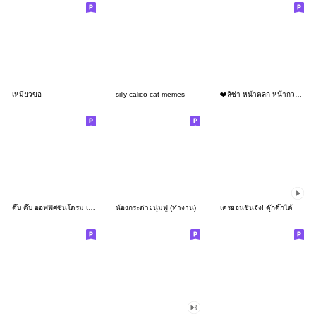
เหมียวขอ
silly calico cat memes
❤️ลิซ่า หน้าตลก หน้ากวน!❤️
ดึ๊บ ดึ๊บ ออฟฟิศซินโดรม เก้า
น้องกระต่ายนุ่มฟู (ทำงาน)
เครยอนชินจัง! ดุ๊กดิ๊กได้