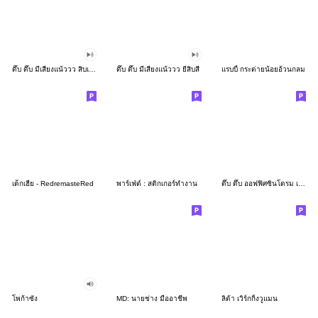
ดึ๊บ ดึ๊บ มีเสียงแน้ววว สิบเก้า
ดึ๊บ ดึ๊บ มีเสียงแน้ววว ยี่สิบสี่
แรบบี้ กระต่ายน้อยอ้วนกลม
เด็กเฮีย - RedremasteRed
พาร์เฟ่ต์ : สติกเกอร์ทำงาน
ดึ๊บ ดึ๊บ ออฟฟิศซินโดรม เจ็ด
โพก้าซัง
MD: นายช่าง มืออาชีพ
ลิต้า เวิร์กกิ้งวูแมน