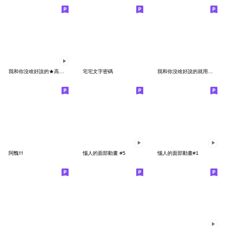
我和你沒啥好說的★高速動態ver.社畜一行人
宅宅文字密碼
我和你沒啥好說的就用表情貼來表達吧！5
阿醜!!!
惱人的面部動畫 #5
惱人的面部動畫#1