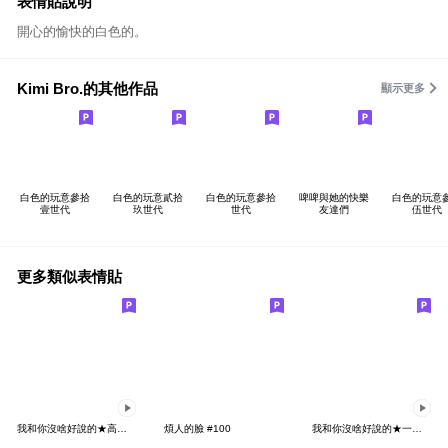
表情貼說明
開心的愉快的白色的。
Kimi Bro.的其他作品
顯示更多
白色的玩意參拾
白色的玩意貳拾
白色的玩意參拾
啤啤與她的快樂
白色的玩意
壹世代
玖世代
世代
友達們
伍世代
更多類似表情貼
我和你沒啥好說的★高速動態ver.組合拳
煩人的臉 #100
我和你沒啥好說的★一切都是基本的不用我教