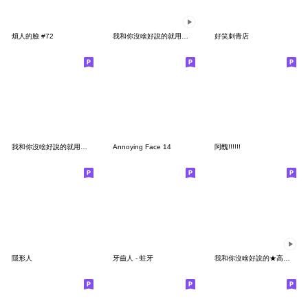
煩人的臉 #72
我和你沒啥好說的就用動態表情貼表達吧！
好笑刺青店
我和你沒啥好說的就用表情貼來表達吧！3
Annoying Face 14
阿醜!!!!!!
隱形人
牙齒人 - 蛀牙
我和你沒啥好說的★高速動態ver.怪怪的可愛