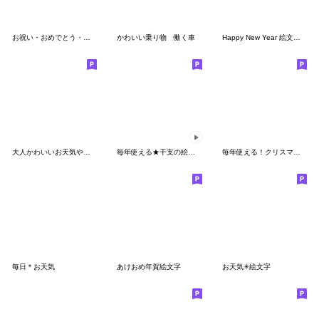
お祝い・おめでとう・正月・イベント
かわいい乗り物 働く車
Happy New Year 絵文字♡
大人かわいいお天気やさんの絵文字
毎年使える★干支の絵文字3D
毎年使える！クリスマス＆お正月 絵文字
毎日＊お天気
あけおめ年賀絵文字
お天気✳︎絵文字