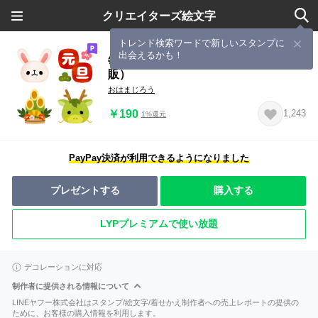
クリエイターズ絵文字
トレンド検索ワードで新しいスタンプに
出会えるかも！
毎年使える十二支のお正月絵文字（再
販）
おはまじろう
￥190
1,243
1%還元
PayPay決済が利用できるようになりました
プレゼントする
購入する
LYPプレミアムで使い放題
デコレーションに対応
制作者に提供される情報について
LINEヤフー株式会社はスタンプ/絵文字/着せかえ制作者への売上レポートの提供の
ために、お客様の購入情報を利用します。