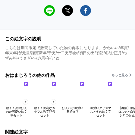
この絵文字の説明
こちらは期間限定で販売していた物の再販になります。かわいい/年賀/
年末年始/元旦/謹賀新年/干支/十二支/動物/初日の出/初詣/冬/お正月/ね
ずみ/牛/うさぎ/へび/馬/羊/いぬ
おはまじろうの他の作品
もっと見る
動く！夏のほん
動く！便利なカ
ほんわか可愛い
可愛いクリスマ
【再販】黒
わか可愛い絵文
ラフル数字記号
秋絵文字
スと冬の絵文字
ロスケと白
字セット
セット
セット
シロのお正
関連絵文字