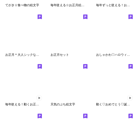
てがき☆食べ物の絵文字
毎年使える☆お正月絵文字
毎年ずっと使える！お正月絵文字
お正月＊大人シックな絵文字 【再販】
お正月セット
おしゃかわ♡ハロウィン♡
毎年使える！動くお正月＆クリスマス
天気のぷち絵文字
動く♡おめでとう♡誕生日&お祝い