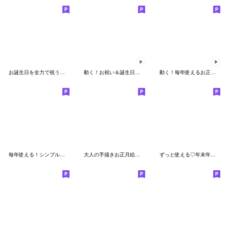
お誕生日を全力で祝う動物絵文字
動く！お祝い＆誕生日絵文字
動く！毎年使えるお正月＆クリスマス
毎年使える！シンプルお正月絵文字
大人の手描きお正月絵文字
ずっと使える♡年末年始絵文字【改訂版】