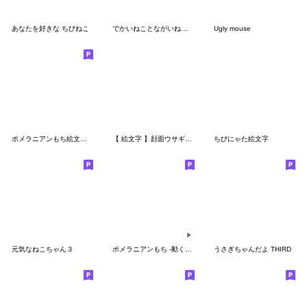
あなたを好きな ちびねこ
でかいねことながいねこ絵文字
Ugly mouse
ポメラニアンもち絵文字 -もちが描いたよ-
【 絵文字 】顔面ウサギちゃん【 注意 】
ちびにゃた絵文字
元気なねこちゃん３
ポメラニアンもち -動く絵文字-
うさぎちゃんだよ THIRD