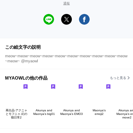
通報
この絵文字の説明
meow~meow~meow~meow~meow~meow~meow~meow~meow~meow
~meow~ @myaowl
MYAOWLの他の作品
もっと見る
再出品-アクニャ
Akunya and
Akunya and
Maonya's
Akunya a
とモフニャ.幻の
Maonya's big01
Maonya's EMO3
emoji2
Maonya's em
猫日常2
move2