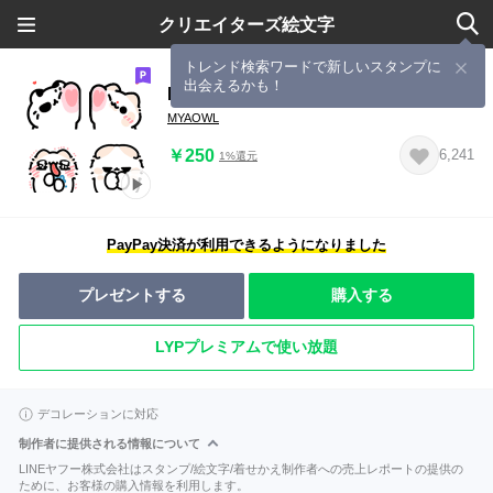
クリエイターズ絵文字
トレンド検索ワードで新しいスタンプに
出会えるかも！
Maonya's emoji move
MYAOWL
￥250
6,241
1%還元
PayPay決済が利用できるようになりました
プレゼントする
購入する
LYPプレミアムで使い放題
デコレーションに対応
制作者に提供される情報について
LINEヤフー株式会社はスタンプ/絵文字/着せかえ制作者への売上レポートの提供の
ために、お客様の購入情報を利用します。