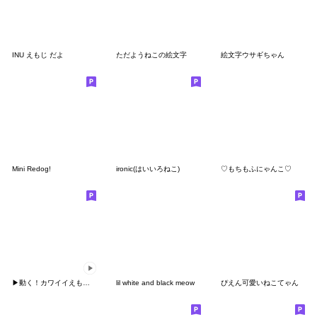
INU えもじ だよ
ただようねこの絵文字
絵文字ウサギちゃん
Mini Redog!
ironic(はいいろねこ)
♡もちもふにゃんこ♡
▶︎動く！カワイイえもじ♡
lil white and black meow
ぴえん可愛いねこてゃん