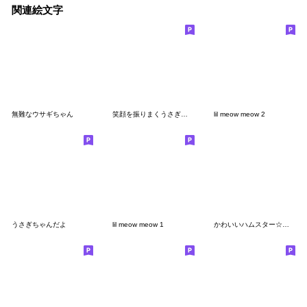
関連絵文字
無難なウサギちゃん
笑顔を振りまくうさぎさん 絵文字
lil meow meow 2
うさぎちゃんだよ
lil meow meow 1
かわいいハムスター☆はむぴ