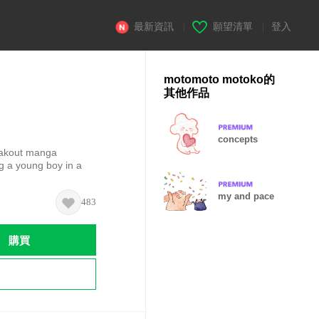
最新資訊
|
願望清單
|
登入
motomoto motoko的
其他作品
concepts
reakout manga
ng a young boy in a
my and pace
483
購買