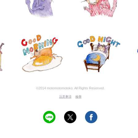
©2014 motomotomotoko. All Rights Reserved.
注意事項
檢舉