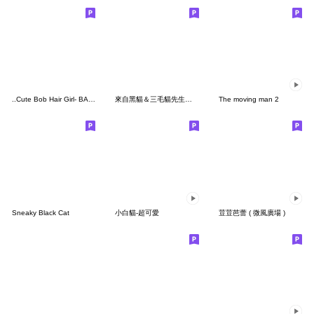
..Cute Bob Hair Girl- BASIC STYLE-..
來自黑貓＆三毛貓先生的信
The moving man 2
Sneaky Black Cat
小白貓-超可愛
荳荳芭蕾 ( 微風廣場 )