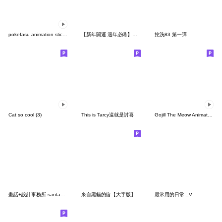
pokefasu animation sticker2025
【新年開運 過年必備】厭世謎樣兔兔貓
挖洗83 第一彈
Cat so cool (3)
This is Tarcy這就是討喜
Gojill The Meow Animated V.1
畫話+設計事務所 santa過聖誕
來自黑貓的信【大字版】
最常用的日常 _V