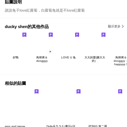
貼圖說明
誰說兔子love紅蘿蔔，白蘿蔔兔就是不love紅蘿蔔
ducky shen的其他作品
顯示更多
好鴨
鳥咪將＆
LOVE U 兔
大大的愛(圖大大
鳥咪將＆
dooggyy
的）
dooggyy 
happyyy
相似的貼圖
mon and meow
Dolly朵力 5.0 /畫話+設計事務所 生日快樂
挖洗83 第二彈