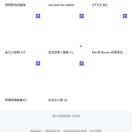
閃閃發光的貓咪
nini and her sisters
LITTLE BO
朵力Ｘ怪獸 2.0
荳荳芭蕾 ( 微風 3 )
Kiki 和 Bunny 的簡單生活 I
呼嚕呼嚕集團✦3
生活大小事 v2
個人原創貼圖 主頁面
|
|
|
服務條款
隱私權政策
行銷資料提供政策
常見問題