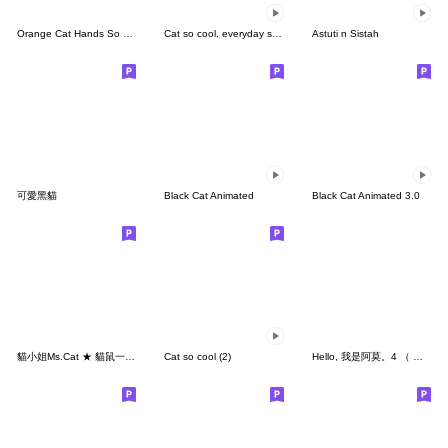
Orange Cat Hands So Cute!
Cat so cool, everyday say hi
Astuti n Sistah
可愛黑貓
Black Cat Animated
Black Cat Animated 3.0
貓小姐Ms.Cat ★ 貓鼠一同過新年
Cat so cool (2)
Hello, 我是阿莫。4 （ 新年特輯. ）