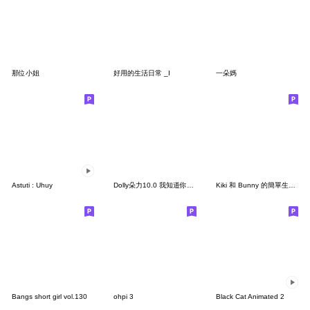
那位小姐
好用的生活日常 _I
一朵媽
Astuti : Uhuy
Dolly朵力10.0 我知道你做得到而且做得很好
Kiki 和 Bunny 的簡單生活 II
Bangs short girl vol.130
ohpi 3
Black Cat Animated 2