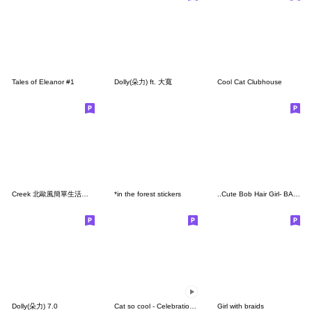
Tales of Eleanor #1
Dolly(朵力) ft. 大寬
Cool Cat Clubhouse
Creek 北歐風簡單生活插畫貼紙（秋冬色調）
*in the forest stickers
..Cute Bob Hair Girl- BASIC STYLE-..
Dolly(朵力) 7.0
Cat so cool - Celebration Ver.2
Girl with braids