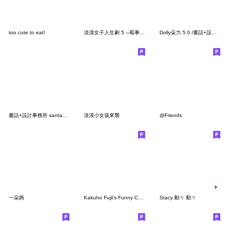
too cute to eat!
淡漠女子人生劇 5 ─莓事不要找我！
Dolly朵力 5.0 /畫話+設計事務所 生日快樂
畫話+設計事務所 santa過聖誕
淡漠小女孩來襲
@Friends
一朵媽
Kakuho Fujii's Funny Candies (Eng)
Stacy 動ㄘ 動ㄘ