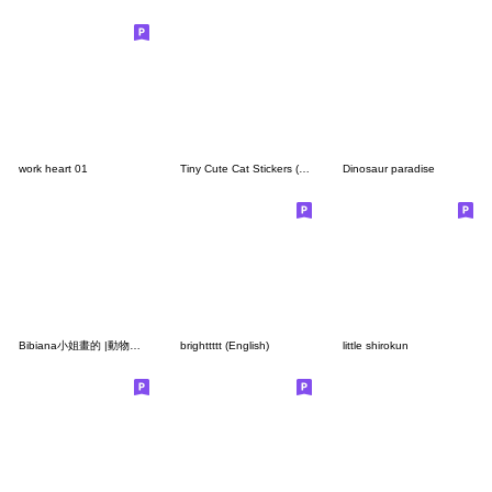
work heart 01
Tiny Cute Cat Stickers (JP)
Dinosaur paradise
Bibiana小姐畫的 |動物的音樂會|
brighttttt (English)
little shirokun