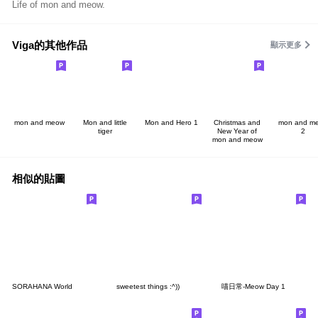
Life of mon and meow.
Viga的其他作品
顯示更多
mon and meow
Mon and little
Mon and Hero 1
Christmas and
mon and m
tiger
New Year of
2
mon and meow
相似的貼圖
SORAHANA World
sweetest things :^))
喵日常-Meow Day 1