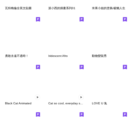
瓦特梅倫全英文貼圖
派小西的插畫系列01
米果小姐的塗鴉-貓懶人生
勇敢永遠不過時！
Iridescent Afro
動物變裝秀
Black Cat Animated
Cat so cool, everyday say hi
LOVE U 兔