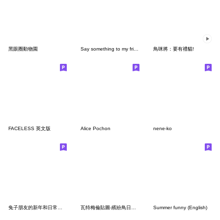
黑眼圈動物園
Say something to my friends
鳥咪將：要有禮貓!
FACELESS 英文版
Alice Pochon
nene-ko
兔子朋友的新年和日常短語
瓦特梅倫貼圖-繽紛鳥日子(Revised Version)
Summer funny (English)