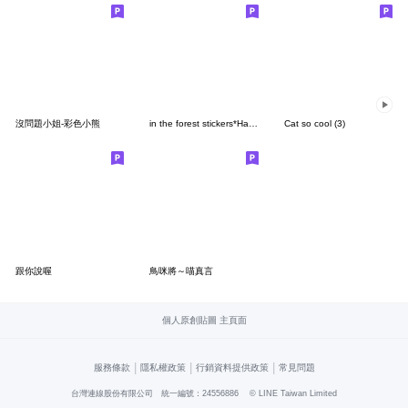
沒問題小姐-彩色小熊
in the forest stickers*Have a nice day
Cat so cool (3)
跟你說喔
鳥咪將～喵真言
個人原創貼圖 主頁面
|
|
|
服務條款
隱私權政策
行銷資料提供政策
常見問題
台灣連線股份有限公司 統一編號：24556886
© LINE Taiwan Limited