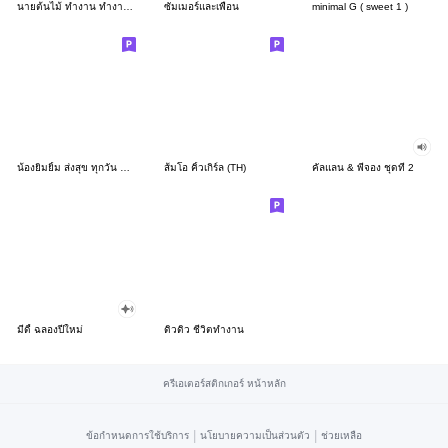
นายต้นไม้ ทำงาน ทำงาน ทำงาน!!!
ซัมเมอร์และเพื่อน
minimal G ( sweet 1 )
น้องยิมยิ้ม ส่งสุข ทุกวัน CutePastel THA
ส้มโอ คิ้วเกิร์ล (TH)
คัลแลน & พี่จอง ชุดที่ 2
มีดี้ ฉลองปีใหม่
ดิวดิว ชีวิตทำงาน
ครีเอเตอร์สติกเกอร์ หน้าหลัก
|
|
ข้อกำหนดการใช้บริการ
นโยบายความเป็นส่วนตัว
ช่วยเหลือ