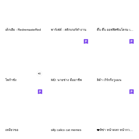
เด็กเฮีย - RedremasteRed
พาร์เฟ่ต์ : สติกเกอร์ทำงาน
ดึ๊บ ดึ๊บ ออฟฟิศซินโดรม เจ็ด
โพก้าซัง
MD: นายช่าง มืออาชีพ
ลิต้า เวิร์กกิ้งวูแมน
เหมียวขอ
silly calico cat memes
❤️ลิซ่า หน้าตลก หน้ากวน!❤️