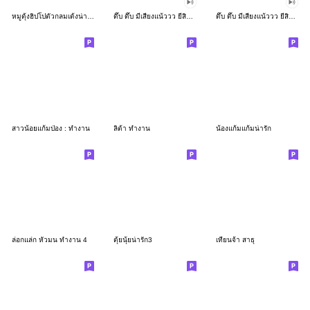
หมูดุ้งฮิปโปตัวกลมเด้งน่ารัก
ดึ๊บ ดึ๊บ มีเสียงแน้ววว ยี่สิบเจ็ด
ดึ๊บ ดึ๊บ มีเสียงแน้ววว ยี่สิบหก
สาวน้อยแก้มป่อง : ทำงาน
ลิต้า ทำงาน
น้องแก้มแก้มน่ารัก
ล่อกแล่ก หัวมน ทำงาน 4
ตุ้ยนุ้ยน่ารัก3
เทียนจ้า สาธุ