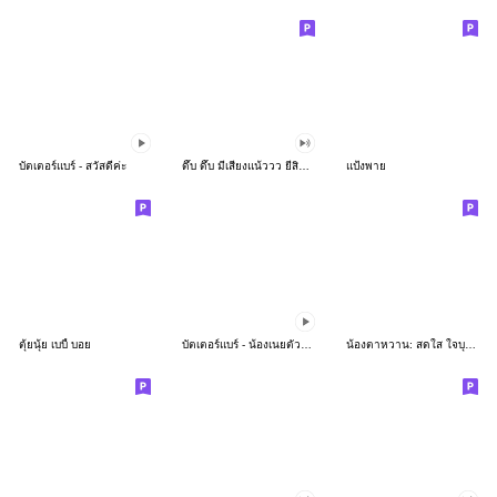
บัตเตอร์แบร์ - สวัสดีค่ะ
ดึ๊บ ดึ๊บ มีเสียงแน้ววว ยี่สิบห้า
แป้งพาย
ตุ้ยนุ้ย เบบี้ บอย
บัตเตอร์แบร์ - น้องเนยตัวตึง พุงเต่ง
น้องตาหวาน: สดใส ใจบุญ (สีพาสเทล)