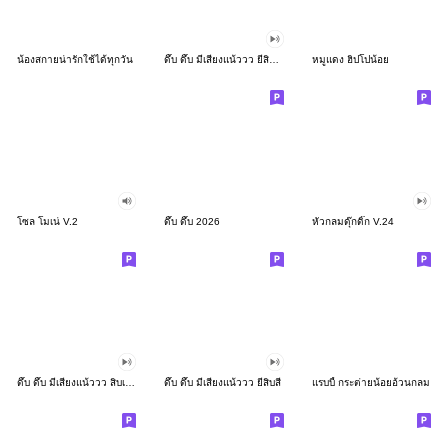
น้องสกายน่ารักใช้ได้ทุกวัน
ดึ๊บ ดึ๊บ มีเสียงแน้ววว ยี่สิบสอง
หมูแดง ฮิปโปน้อย
โซล โมเน่ V.2
ดึ๊บ ดึ๊บ 2026
หัวกลมดุ๊กดิ๊ก V.24
ดึ๊บ ดึ๊บ มีเสียงแน้ววว สิบเก้า
ดึ๊บ ดึ๊บ มีเสียงแน้ววว ยี่สิบสี่
แรบบี้ กระต่ายน้อยอ้วนกลม