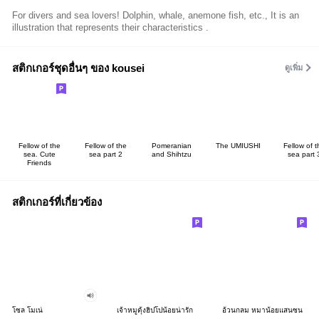
For divers and sea lovers! Dolphin, whale, anemone fish, etc., It is an
illustration that represents their characteristics .
สติกเกอร์ชุดอื่นๆ ของ kousei
ดูเพิ่ม
Fellow of the
Fellow of the
Pomeranian
The UMIUSHI
Fellow of t
sea. Cute
sea part 2
and Shihtzu
sea part 
Friends
สติกเกอร์ที่เกี่ยวข้อง
โซล โมเน่
เจ้าหมูดุ้งฮิปโปน้อยน่ารัก
อ้วนกลม หมาน้อยแสนซน