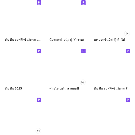
ดึ๊บ ดึ๊บ ออฟฟิศซินโดรม เก้า
น้องกระต่ายนุ่มฟู (ทำงาน)
เครยอนชินจัง! ดุ๊กดิ๊กได้
ดึ๊บ ดึ๊บ 2025
ต่ายไฮเปอร์ : สาดดด!!
ดึ๊บ ดึ๊บ ออฟฟิศซินโดรม สี่