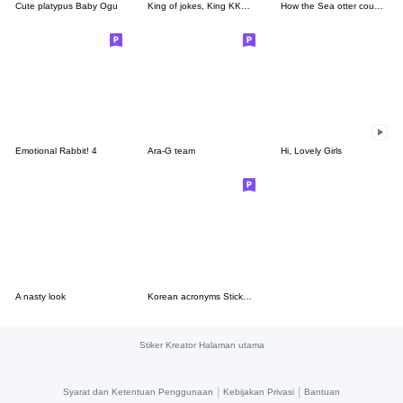
Cute platypus Baby Ogu
King of jokes, King KKomi
How the Sea otter couple feel(KOR-THA)
Emotional Rabbit! 4
Ara-G team
Hi, Lovely Girls
A nasty look
Korean acronyms Sticker with Japanese
Stiker Kreator Halaman utama
|
|
Syarat dan Ketentuan Penggunaan
Kebijakan Privasi
Bantuan