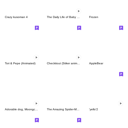
Crazy kusoman 4
The Daily Life of Baby Gorilla'Goody'19
Frozen
Tori & Pepe (Animated)
Checkitout (Stiker animasi)
AppleBear
Adorable dog, Moongchi(Thai)
The Amazing Spider-Man 2
'yello'2