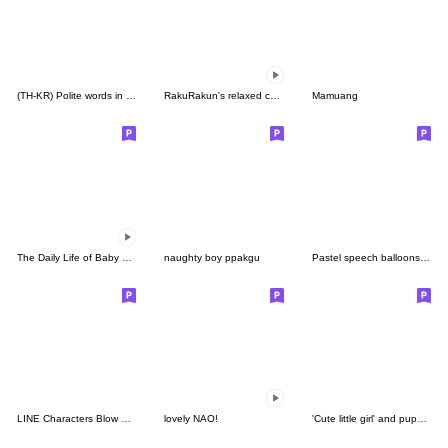
(TH-KR) Polite words in Daily life (W)
RakuRakun's relaxed country life
Mamuang
The Daily Life of Baby Gorilla'Goody'12
naughty boy ppakgu
Pastel speech balloons 5(ver.Japanese)
LINE Characters Blow a Fuse
lovely NAO!
'Cute little girl' and puppy 'kongkong'