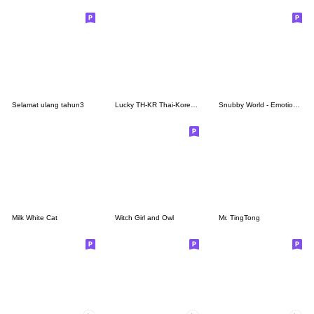
Selamat ulang tahun3
Lucky TH-KR Thai-Korea 4
Snubby World - Emotion Story 2
Milk White Cat
Witch Girl and Owl
Mr. TingTong