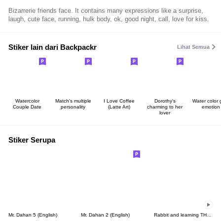
Bizarrerie friends face. It contains many expressions like a surprise,
laugh, cute face, running, hulk body, ok, good night, call, love for kiss.
Stiker lain dari Backpackr
Lihat Semua
Watercolor
Match's multiple
I Love Coffee
Dorothy's
Water color gi
Couple Date
personality
(Latte Art)
charming to her
emotion
lover
Stiker Serupa
Mr. Dahan 5 (English)
Mr. Dahan 2 (English)
Rabbit and learning TH-KR THAI-KOREA