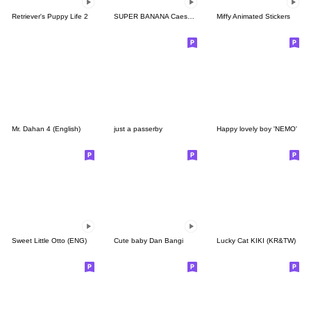
Retriever's Puppy Life 2
SUPER BANANA Caesar & Robin (Type H)
Miffy Animated Stickers
Mr. Dahan 4 (English)
just a passerby
Happy lovely boy 'NEMO'
Sweet Little Otto (ENG)
Cute baby Dan Bangi
Lucky Cat KIKI (KR&TW)