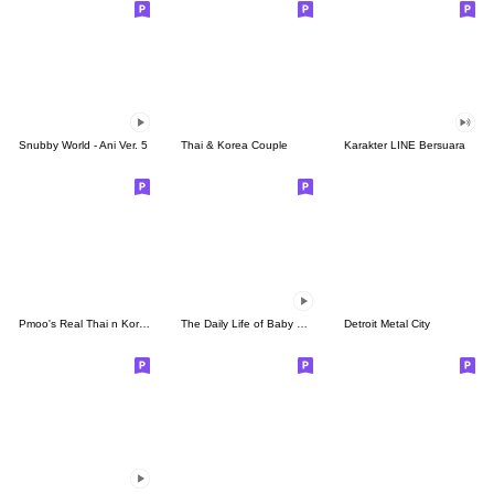
Snubby World - Ani Ver. 5
Thai & Korea Couple
Karakter LINE Bersuara
Pmoo's Real Thai n Korean Language
The Daily Life of Baby Gorilla'Goody'17
Detroit Metal City