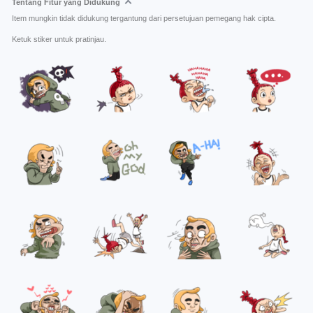
Tentang Fitur yang Didukung
Item mungkin tidak didukung tergantung dari persetujuan pemegang hak cipta.
Ketuk stiker untuk pratinjau.