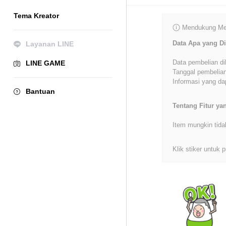
Tema Kreator
Mendukung Mer
Data Apa yang Di
Layanan LINE
Data pembelian di
LINE GAME
Tanggal pembelian
Informasi yang dap
Bantuan
Tentang Fitur y
Item mungkin tida
Klik stiker untuk p