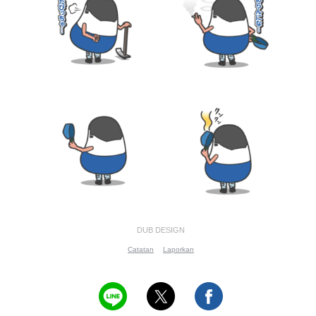
DUB DESIGN
Catatan
Laporkan