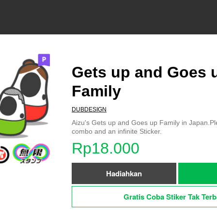
Gets up and Goes 
Family
DUBDESIGN
Aizu's Gets up and Goes up Family in Japan.Pl
combo and an infinite Sticker.
Rp18.000
Hadiahkan
Gratis Coba Stiker Tak Terb