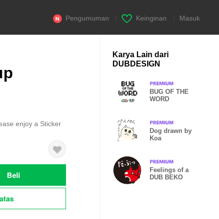
Pengumuman
|
Keinginan
|
Masuk
Karya Lain dari
DUBDESIGN
up
BUG OF THE
WORD
ease enjoy a Sticker
Dog drawn by
Koa
Feelings of a
Beli
DUB BEKO
atas