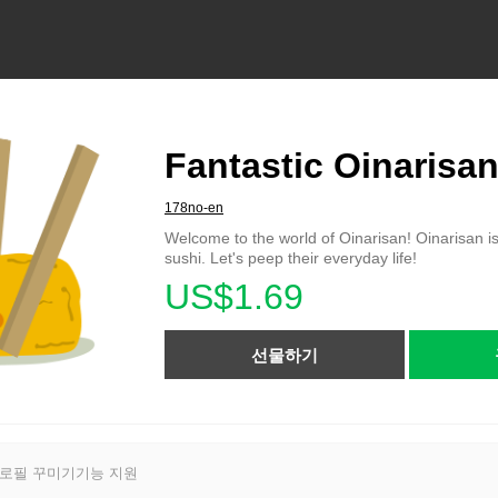
Fantastic Oinarisa
178no-en
Welcome to the world of Oinarisan! Oinarisan i
sushi. Let's peep their everyday life!
US$1.69
선물하기
프로필 꾸미기기능 지원