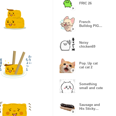
FRIC 26
French
Bulldog PIGU-
Sticker 41
Noisy
chicken69
Pop_Up cat
cat cat 2
Something
small and cute
Sausage and
His Sticky
Rice Sausage