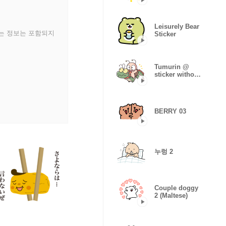
Leisurely Bear
있는 정보는 포함되지
Sticker
Tumurin @
sticker without
text
BERRY 03
누렁 2
Couple doggy
2 (Maltese)