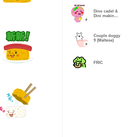
CCR
Dino cadel &
Dini makin
koplak
"popup"
Couple doggy
9 (Maltese)
FRIC