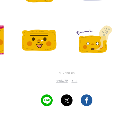
©178no-en
주의사항
신고