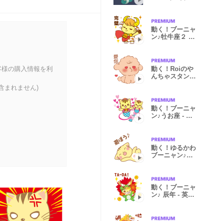
語版
動く！ブーニャ
ン♪牡牛座２ -
日本語版
客様の購入情報を利
動く！Roiのや
んちゃスタン
プ-中国語
含まれません)
動く！ブーニャ
ン♪うお座 - 中
国語版
動く！ゆるかわ
ブーニャン♪日
常 -日本語版
動く！ブーニャ
ン♪ 辰年 - 英語
版