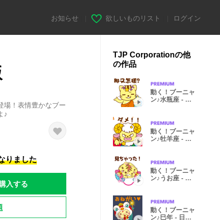
お知らせ
|
欲しいものリスト
|
ログイン
TJP Corporationの他
の作品
版
動く！ブーニャ
ン♪水瓶座 - 中
登場！表情豊かなブー
国語版
よ♪
動く！ブーニャ
ン♪牡羊座 - 日
本語版
になりました
動く！ブーニャ
ン♪うお座 - 日
購入する
本語版
題
動く！ブーニャ
ン♪巳年 - 日本