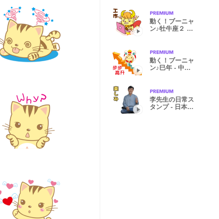
本語
動く！ブーニャ
ン♪牡牛座２ -
中国語版
動く！ブーニャ
ン♪巳年 - 中国
語版
李先生の日常ス
タンプ - 日本語
版