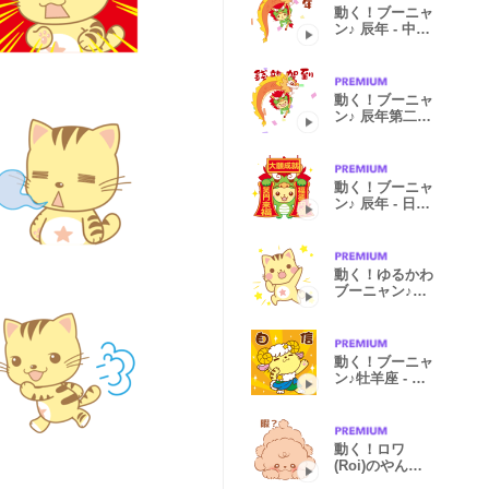
動く！ブーニャ
ン♪ 辰年 - 中国
語版
動く！ブーニャ
ン♪ 辰年第二弾
- 日本語版
動く！ブーニャ
ン♪ 辰年 - 日本
語版
動く！ゆるかわ
ブーニャン♪日
常 -中国語版
動く！ブーニャ
ン♪牡羊座 - 中
国語版
動く！ロワ
(Roi)のやんち
ゃスタンプ-日