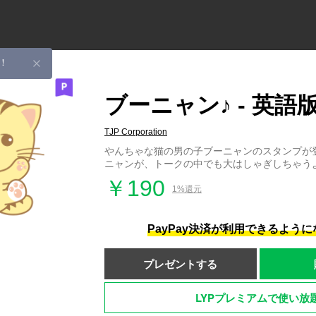
！
ブーニャン♪ - 英語
TJP Corporation
やんちゃな猫の男の子ブーニャンのスタンプが
ニャンが、トークの中でも大はしゃぎしちゃう
￥190
1%還元
PayPay決済が利用できるよう
プレゼントする
LYPプレミアムで使い放