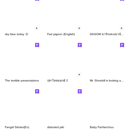
sky blue today :D
Fart pigeon (English)
DAGOM น่ารักและแมวน้อย
The terrible presentations
ปลาไหลมอเรย์ 2
Mr. Shoebill is looking at you
Fangirl Sticker(En)
distorted piki
Baby Fanfanchuu