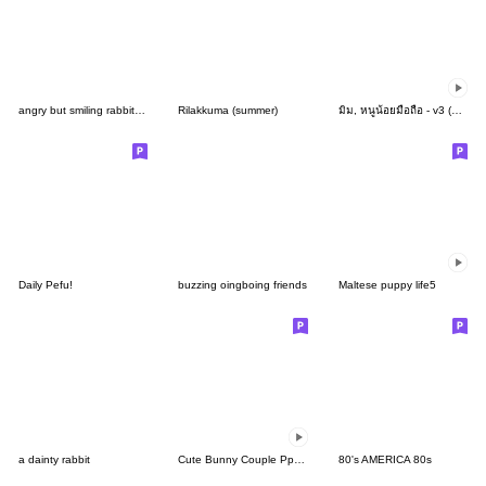
angry but smiling rabbit usagi
Rilakkuma (summer)
มิม, หนูน้อยมือถือ - v3 (ฮาโลวีน)
Daily Pefu!
buzzing oingboing friends
Maltese puppy life5
a dainty rabbit
Cute Bunny Couple Ppoya & PpoPpo Ver.2
80's AMERICA 80s