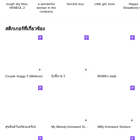
tough sky blue,
a wonderful
fanclub boy
Little girl, bora
Happy
HANEUL 2
woman in the
Strawberry G
company
สติกเกอร์ที่เกี่ยวข้อง
Couple doggy 5 (Maltese)
กุ้งขี้อาย 2
BGBB's daily
สุขสันต์วันเกิดนะครับ3
My Melody Animated Stickers
Miffy Animated Stickers