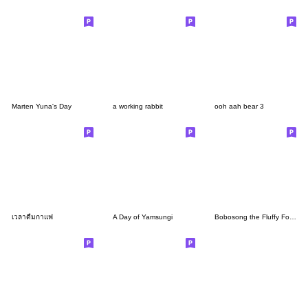
Marten Yuna's Day
a working rabbit
ooh aah bear 3
เวลาดื่มกาแฟ
A Day of Yamsungi
Bobosong the Fluffy Fox 8[JP]