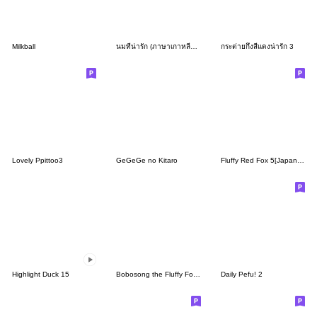
Milkball
นมที่น่ารัก (ภาษาเกาหลีและภาษาไทย)
กระต่ายกึ่งสีแดงน่ารัก 3
Lovely Ppittoo3
GeGeGe no Kitaro
Fluffy Red Fox 5[Japanese]
Highlight Duck 15
Bobosong the Fluffy Fox 9
Daily Pefu! 2