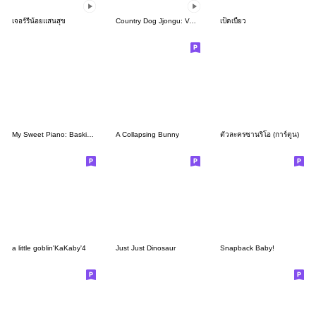
เจอร์รี่น้อยแสนสุข
Country Dog Jjongu: Valentine Romance
เป็ดเบี้ยว
My Sweet Piano: Basking in the Good Life
A Collapsing Bunny
ตัวละครซานริโอ (การ์ตูน)
a little goblin'KaKaby'4
Just Just Dinosaur
Snapback Baby!