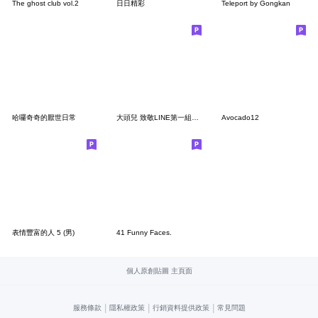
The ghost club vol.2
日日精彩
Teleport by Gongkan
哈囉奇奇的厭世日常
大頭兒 致敬LINE第一組貼圖
Avocado12
表情豐富的人 5 (男)
41 Funny Faces.
個人原創貼圖 主頁面
|
|
|
服務條款
隱私權政策
行銷資料提供政策
常見問題