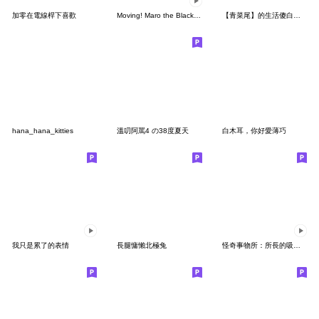
加零在電線桿下喜歡
Moving! Maro the Black Cat
【青菜尾】的生活傻白語2.(可愛逗趣表情包)
hana_hana_kitties
溫叨阿罵4 の38度夏天
白木耳，你好愛薄巧
我只是累了的表情
長腿慵懶北極兔
怪奇事物所：所長的吸食爆炸