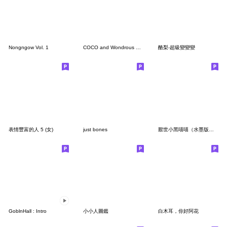
Nongngow Vol. 1
COCO and Wondrous Gang 15
酪梨-超級變變變
表情豐富的人 5 (女)
just bones
厭世小黑喵喵（水墨版本）
GoblnHall : Intro
小小人圖鑑
白木耳，你好阿花