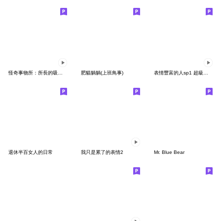
怪奇事物所：所長的吸食過量
肥貓躺躺(上班鳥事)
表情豐富的人sp1 超級變變變
退休半百女人的日常
我只是累了的表情2
Mr. Blue Bear