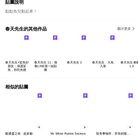
貼圖說明
點點魚兒動起來！
春天先生的其他作品
顯示更多
春天先生×鯊魚好
春天先生 11：致
春天先生 2
春天先生：大魚
春天先生-動
朋友：保護鯊
敬LINE第一組貼
入港
1.0
魚，拒吃魚翅
圖
相似的貼圖
貓通靈之術 · 超多貓
Mr. White Rabbit Stickers
怪奇事物所：所長的吸食計畫