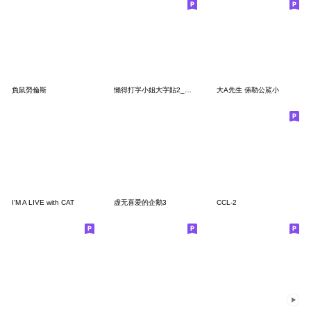
負鼠勞倫斯
懶得打字小姐大字貼2_滿滿的實用貼圖
大A先生 係勒公鯊小
I'M A LIVE with CAT
虚无喜爱的企鹅3
CCL-2