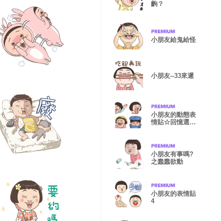
齣？
小朋友給鬼給怪
小朋友--33來遲
小朋友的動態表
情貼☆回憶選輯
☆
小朋友有事嗎?
之蠢蠢欲動
小朋友的表情貼
4