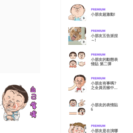
小朋友超激動!
小朋友五告派捏
～!
小朋友的動態表
情貼 第二彈
小朋友有事嗎?
之全員丟猴中...
小朋友的表情貼
6
小朋友是在演哪