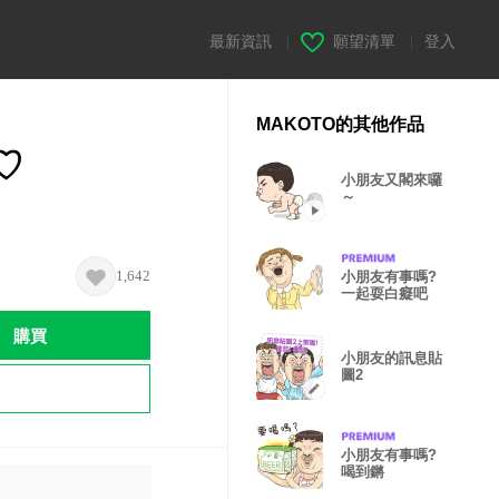
最新資訊
|
願望清單
|
登入
MAKOTO的其他作品
♡
小朋友又閣來囉
～
1,642
小朋友有事嗎?
一起耍白癡吧
購買
小朋友的訊息貼
圖2
小朋友有事嗎?
喝到鏘