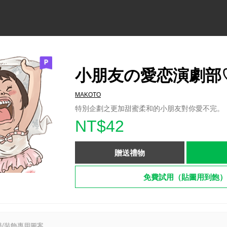
小朋友の愛恋演劇部
MAKOTO
特別企劃之更加甜蜜柔和的小朋友對你愛不完。
NT$42
贈送禮物
免費試用（貼圖用到飽）
/裝飾專用圖案