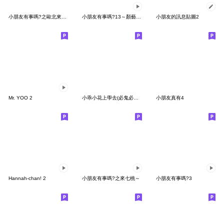
小朋友有事嗎?之歐北來限定特別篇
小朋友有事嗎?13～顏藝系小朋友嗨起來!
小朋友的訊息貼圖2
Mr. YOO 2
小乖小花上學去(必鬼必怪篇)
小朋友真有4
Hannah-chan! 2
小朋友有事嗎?之來七桃～
小朋友有事嗎?3