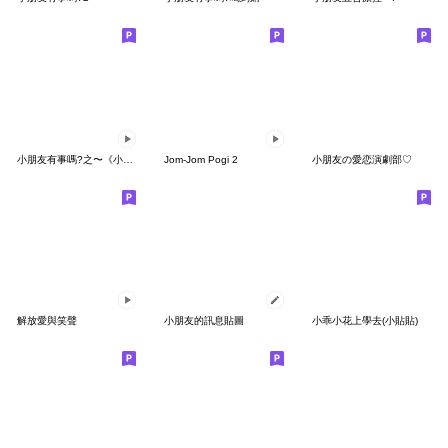
小朋友有事嗎?之〜《小朋友五告煩》
Jom-Jom Pogi 2
小朋友の愛恋演劇部♡
解放愛與笑聲
小朋友的訊息貼圖
小乖小花上學去(小貼貼)