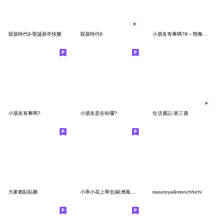
屁孩時代9-聖誕新年快樂
屁孩時代6
小朋友有事嗎?8～熊嘸正經
小朋友有事嗎?
小朋友是在哈囉?
生活週記-第三週
大家都貼貼圖
小乖小花上學去(歐洲風情小貼貼)
irasutoya&monchhichi