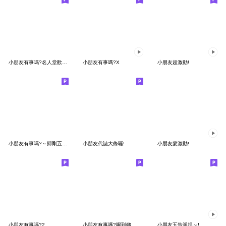
小朋友有事嗎?名人堂歡慶篇
小朋友有事嗎?X
小朋友超激動!
小朋友有事嗎?～歸剛五四三
小朋友代誌大條囉!
小朋友麥激動!
小朋友有事嗎?2
小朋友有事嗎?喝到鏘
小朋友五告派捏～!