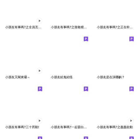
小朋友有事嗎?之全員丟猴中...
小朋友有事嗎?之致敬模仿秀
小朋友有事嗎?之正在幹什哞～
小朋友又閣來囉～
小朋友給鬼給怪
小朋友是在演哪齣？
小朋友有事嗎?三十而動!
小朋友有事嗎?一起耍白癡吧
小朋友有事嗎?之蠢蠢欲動