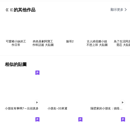
ㄍㄍ的其他作品
顯示更多
可愛豬小妹的工
肉色喜劇阿寶工
臉哥2
古人綿花糖小姐
為了生活阿
作日常
作幹話篇 大貼圖
不想上班 大貼圖
需忍 大貼
相似的貼圖
小朋友有事嗎?～出頭真多
小朋友--33來遲
隔壁家的小朋友：搞怪的日常實用大全