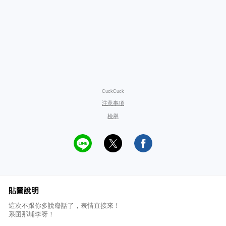
CuckCuck
注意事項
檢舉
貼圖說明
這次不跟你多說廢話了，表情直接來！
系囝那埔李呀！