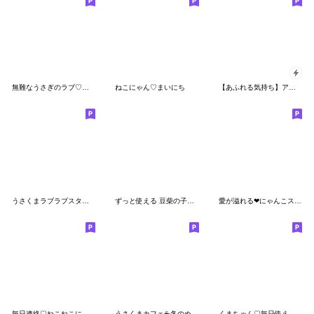
無難なうさぎのラブ♡スタンプ
ねこにゃん♡まいにち
【あふれる気持ち】アモーレ♡くまくま
うさくまラブラブスタンプスペシャルnew
ずっと使える 豆柴の子犬 基本スタンプ
愛が溢れる❤にゃんこスタンプ
毎日連絡♡ねこねこにゃんこ
うさくまカフェ☕冬のぬくもりスタンプ
くまちゃん♡毎日使える基本のスタンプ