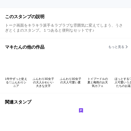
このスタンプの説明
トーク画面をキラキラ派手＆ラブラブな雰囲気に変えてしまう、うさ
ぎとくまのスタンプ。１つあると便利なセットです♪
マキたんの他の作品
もっと見る
1年中ずっと使え
ふんわり3D女子
ふんわり3D女子
トイプードルの
ほっとする
る♡ふんわりシ
の大人かわいい
の大人可愛い夏
夏と梅雨のお天
人可愛いう
ニア
大きな文字
気カフェ
たちのお返
関連スタンプ