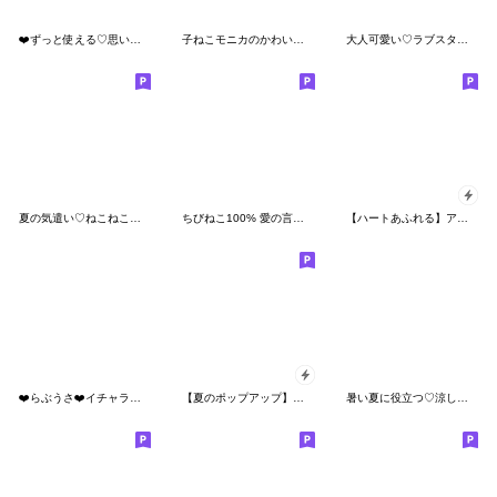
❤️ずっと使える♡思いやりスタンプ
子ねこモニカのかわいい梅雨日和スタンプ
大人可愛い♡ラブスタンプ-おピンクうさぎ
夏の気遣い♡ねこねこにゃんこ
ちびねこ100% 愛の言葉-家族・カップル 2
【ハートあふれる】アモーレ♡くまくま34
❤️らぶうさ❤️イチャラブ❤️毎日大好き
【夏のポップアップ】アモーレ♡くまくま
暑い夏に役立つ♡涼しいしろくま