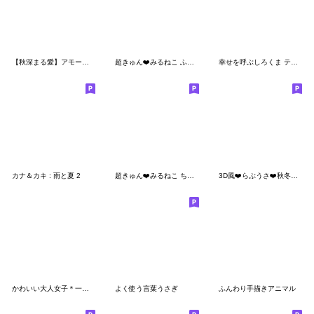
【秋深まる愛】アモーレ♡くまくま
超きゅん❤️みるねこ ふんわり3Ddays❤️
幸せを呼ぶしろくま テディ
カナ＆カキ : 雨と夏 2
超きゅん❤️みるねこ ちんまりmini❤️
3D風❤️らぶうさ❤️秋冬ふんわりらぶ❤️
かわいい大人女子＊一生使える夏のご挨拶
よく使う言葉うさぎ
ふんわり手描きアニマル