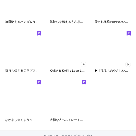
毎日使えるパンダ＆うさぎ
気持ちを伝えるうさぎさんのスタンプ【3D】
愛され奥様のかわいいスタンプ
気持ち伝える♡ラブスタンプ-ちびねこ100%
KANA & KAKI : Love Love 13
▶︎【るるものやさしいじかん♡】ハート②
なかよし☆くまうさ
大切な人へストレートに伝えるメッセージ