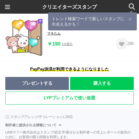
クリエイターズスタンプ
トレンド検索ワードで新しいスタンプに
出会えるかも！
うさくまたん ハートな毎日
マキたん
￥190
286
1%還元
PayPay決済が利用できるようになりました
プレゼントする
購入する
LYPプレミアムで使い放題
スタンプアレンジ/デコレーションに対応
制作者に提供される情報について
LINEヤフー株式会社はスタンプ/絵文字/着せかえ制作者への売上レポートの提供の
ために、お客様の購入情報を利用します。