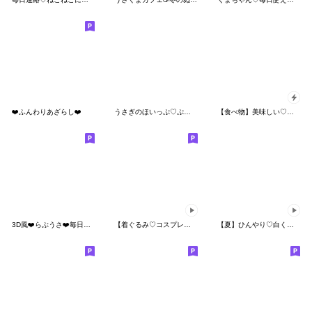
❤️ふんわりあざらし❤️
うさぎのほいっぷ♡ぷっくり夏
【食べ物】美味しい♡だいすき♡くまくま
3D風❤️らぶうさ❤️毎日ふんわりらぶ❤️
【着ぐるみ♡コスプレ】アモーレ♡くまくま
【夏】ひんやり♡白くまさん