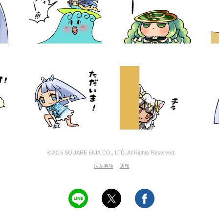
©2015 SQUARE ENIX CO., LTD. All Rights Reserved.
注意事項
通報