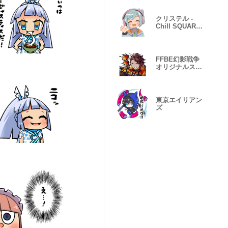
クリステル -
Chill SQUARE
ENIX MUSIC
FFBE幻影戦争
オリジナルスタ
ンプ
東京エイリアン
ズ