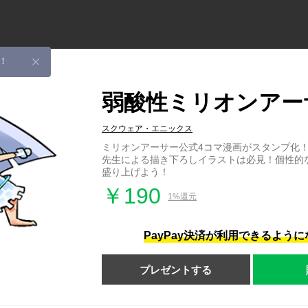
！
弱酸性ミリオンアー
スクウェア・エニックス
ミリオンアーサー公式4コマ漫画がスタンプ化
先生による描き下ろしイラストは必見！個性的
盛り上げよう！
￥190
1%還元
PayPay決済が利用できるよう
プレゼントする