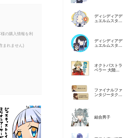
プ Vol.6
ディシディアデ
ュエルムスタン
プ Vol.1
客様の購入情報を利
ディシディアデ
含まれません)
ュエルムスタン
プ Vol.2
オクトパストラ
ベラー 大陸の
覇者
ファイナルファ
ンタジータクテ
ィクス
結合男子