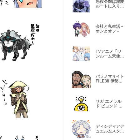
悪役令嬢は溺愛
ルートに入りま
した！？
会社と私生活－
オンとオフ－
TVアニメ「ワ
ンルーム天使つ
き」
パラノマサイト
FILE38 伊勢人
魚物語 第1弾
サガ エメラル
ド ビヨンド 第
2弾
ディシディアデ
ュエルムスタン
プ Vol.4