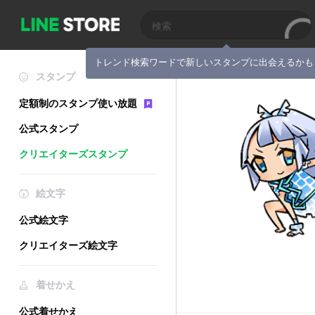
トレンド検索ワードで新しいスタンプに出会えるかも
スタンプ
定額制のスタンプ使い放題
公式スタンプ
クリエイターズスタンプ
絵文字
公式絵文字
クリエイターズ絵文字
着せかえ
公式着せかえ