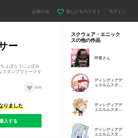
お知らせ
|
欲しいものリスト
|
ログイン
スクウェア・エニック
スの他の作品
サー
甲冑さん
！ちょぼらうにょぽみ
なスタンプでトークを
ディシディアデ
ュエルムスタン
849
プ Vol.3
ディシディアデ
になりました
ュエルムスタン
プ Vol.5
購入する
ディシディアデ
ュエルムスタン