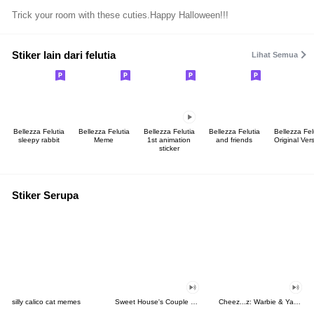
Trick your room with these cuties.Happy Halloween!!!
Stiker lain dari felutia
Lihat Semua
Bellezza Felutia
Bellezza Felutia
Bellezza Felutia
Bellezza Felutia
Bellezza Fel
sleepy rabbit
Meme
1st animation
and friends
Original Ver
sticker
Stiker Serupa
silly calico cat memes
Sweet House's Couple in Love
Cheez...z: Warbie & Yama 3