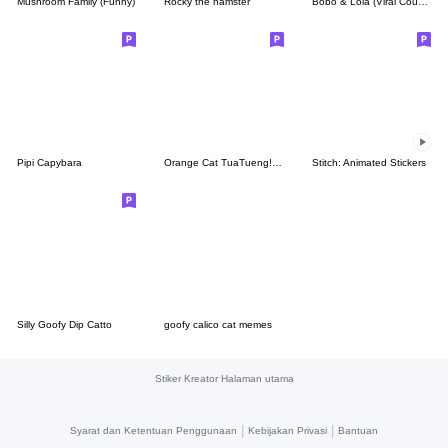
Mushroom Family (Funny)
Rocky the hamster
Bobo & Lola (Viral Couple)
Pipi Capybara
Orange Cat TuaTueng! (ENG)
Stitch: Animated Stickers
Silly Goofy Dip Catto
goofy calico cat memes
Stiker Kreator Halaman utama
|
|
Syarat dan Ketentuan Penggunaan
Kebijakan Privasi
Bantuan