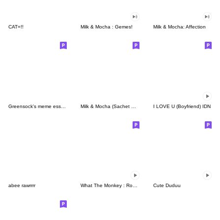
CAT=!!
Milk & Mocha : Gemes!
Milk & Mocha: Affection
Greensock's meme essentials
Milk & Mocha (Sachet Sticker)
I LOVE U (Boyfriend) IDN
abee rawrrrr
What The Monkey : Rock It!
Cute Duduu