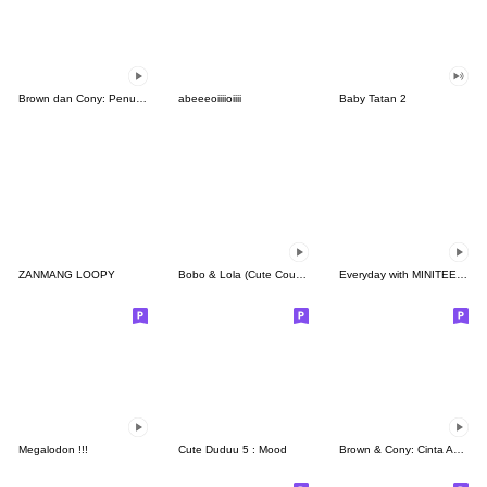
Brown dan Cony: Penuh Kasih
abeeeoiiiioiiii
Baby Tatan 2
ZANMANG LOOPY
Bobo & Lola (Cute Couple)
Everyday with MINITEEN by SEVENTEEN
Megalodon !!!
Cute Duduu 5 : Mood
Brown & Cony: Cinta Abadi