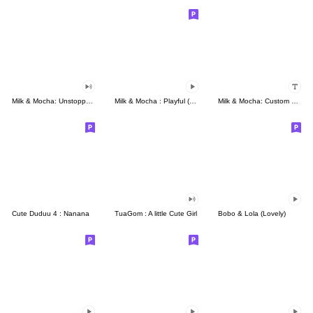
Milk & Mocha: Unstoppable Lovers
Milk & Mocha : Playful (Animated)
Milk & Mocha: Custom Stickers
Cute Duduu 4 : Nanana
TuaGom : A little Cute Girl
Bobo & Lola (Lovely)