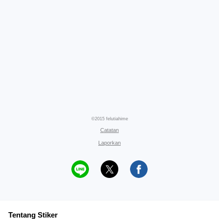
©2015 felutiahime
Catatan
Laporkan
Tentang Stiker