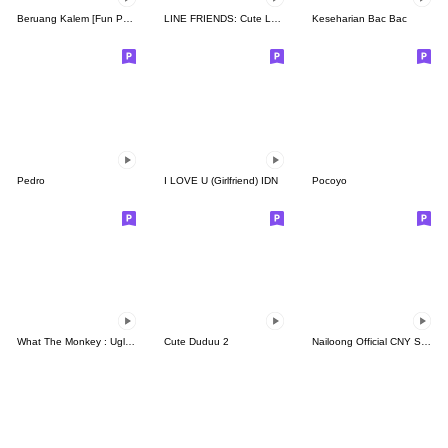
Beruang Kalem [Fun Pack]
LINE FRIENDS: Cute Loving Expressions
Keseharian Bac Bac
Pedro
I LOVE U (Girlfriend) IDN
Pocoyo
What The Monkey : Ugly Face
Cute Duduu 2
Nailoong Official CNY Sticker