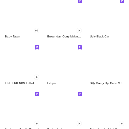
Baby Tatan
Brown dan Cony Makin Mesra
Ugly Black Cat
LINE FRIENDS Full of Love
Hitups
Silly Goofy Dip Catto V.3