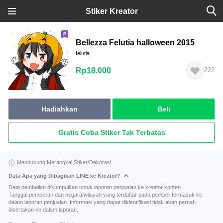
Stiker Kreator
Bellezza Felutia halloween 2015
felutia
Rp18.000
222
Hadiahkan
Beli
Gratis Coba Stiker Tak Terbatas
Mendukung Merangkai Stiker/Dekorasi
Data Apa yang Dibagikan LINE ke Kreator?
Data pembelian dikumpulkan untuk laporan penjualan ke kreator konten.
Tanggal pembelian dan negara/wilayah yang terdaftar pada pembeli termasuk ke
dalam laporan penjualan. Informasi yang dapat diidentifikasi tidak akan pernah
disertakan ke dalam laporan.