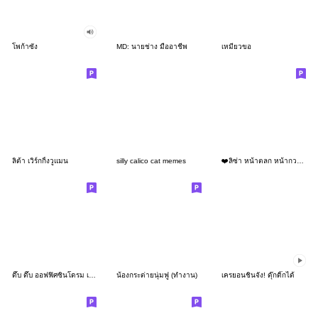
โพก้าซัง
MD: นายช่าง มืออาชีพ
เหมียวขอ
ลิต้า เวิร์กกิ้งวูแมน
silly calico cat memes
❤️ลิซ่า หน้าตลก หน้ากวน!❤️
ดึ๊บ ดึ๊บ ออฟฟิศซินโดรม เก้า
น้องกระต่ายนุ่มฟู (ทำงาน)
เครยอนชินจัง! ดุ๊กดิ๊กได้