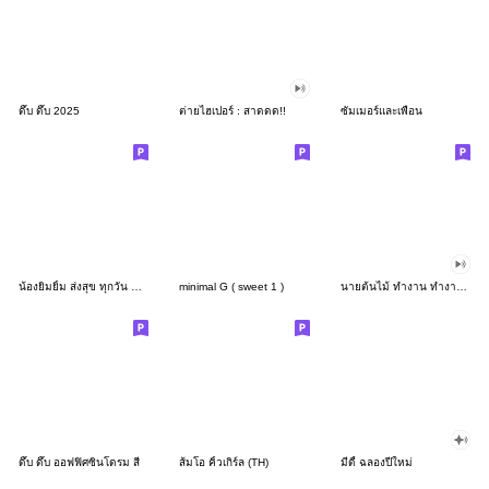
ดึ๊บ ดึ๊บ 2025
ต่ายไฮเปอร์ : สาดดด!!
ซัมเมอร์และเพื่อน
น้องยิมยิ้ม ส่งสุข ทุกวัน CutePastel THA
minimal G ( sweet 1 )
นายต้นไม้ ทำงาน ทำงาน ทำงาน!!!
ดึ๊บ ดึ๊บ ออฟฟิศซินโดรม สี่
ส้มโอ คิ้วเกิร์ล (TH)
มีดี้ ฉลองปีใหม่