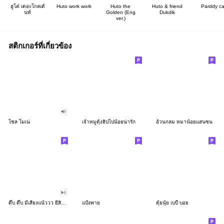
ฮูโต๋ เดอะโกลเด้
Huto work work
Huto the
Huto & friend
Parddy ca
นท์
Golden (Eng
Dukdik
ver.)
สติกเกอร์ที่เกี่ยวข้อง
โซล โมเน่
เจ้าหมูดุ้งฮิปโปน้อยน่ารัก
อ้วนกลม หมาน้อยแสนซน
ดึ๊บ ดึ๊บ มีเสียงแน้ววว ยี่สิบห้า
แป้งพาย
ตุ้ยนุ้ย เบบี้ บอย