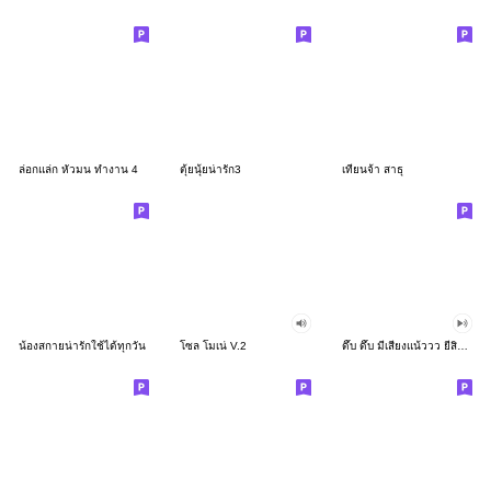
ล่อกแล่ก หัวมน ทำงาน 4
ตุ้ยนุ้ยน่ารัก3
เทียนจ้า สาธุ
น้องสกายน่ารักใช้ได้ทุกวัน
โซล โมเน่ V.2
ดึ๊บ ดึ๊บ มีเสียงแน้ววว ยี่สิบสอง