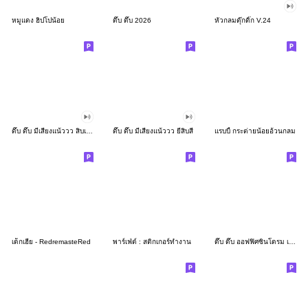
หมูแดง ฮิปโปน้อย
ดึ๊บ ดึ๊บ 2026
หัวกลมดุ๊กดิ๊ก V.24
ดึ๊บ ดึ๊บ มีเสียงแน้ววว สิบเก้า
ดึ๊บ ดึ๊บ มีเสียงแน้ววว ยี่สิบสี่
แรบบี้ กระต่ายน้อยอ้วนกลม
เด็กเฮีย - RedremasteRed
พาร์เฟ่ต์ : สติกเกอร์ทำงาน
ดึ๊บ ดึ๊บ ออฟฟิศซินโดรม เจ็ด