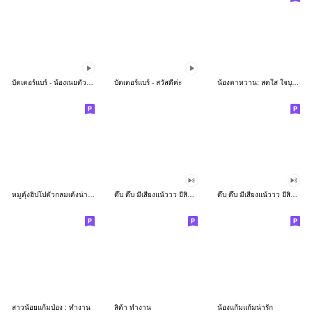
บัตเตอร์แบร์ - น้องเนยตัวตึง พุงเต่ง
บัตเตอร์แบร์ - สวัสดีค่ะ
น้องตาหวาน: สดใส ใจบุญ (สีพาสเทล)
หมูดุ้งฮิปโปตัวกลมเด้งน่ารัก
ดึ๊บ ดึ๊บ มีเสียงแน้ววว ยี่สิบเจ็ด
ดึ๊บ ดึ๊บ มีเสียงแน้ววว ยี่สิบหก
สาวน้อยแก้มป่อง : ทำงาน
ลิต้า ทำงาน
น้องแก้มแก้มน่ารัก