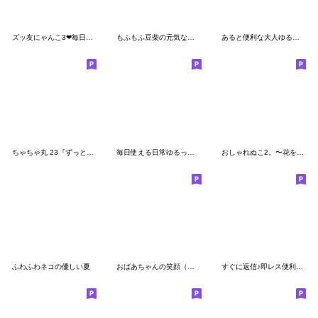
ズッ友にゃんこ3❤毎日使える
もふもふ豆柴の元気な毎日
あると便利な大人ゆる敬語✿毎日使える挨拶
ちゃちゃ丸 23『ずっと使える言葉』
毎日使える日常ゆるっくまの敬語スタンプ
おしゃれぬこ2。〜花を添えて〜
ふわふわネコの優しい夏
おばあちゃんの笑顔（花）
すぐに返信♪即レス便利#にゃあすけ2