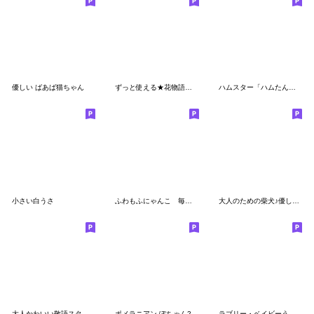
優しい ばあば猫ちゃん
ずっと使える★花物語★敬語2★
ハムスター「ハムたん」待ち合わせ
小さい白うさ
ふわもふにゃんこ 毎日使う言葉
大人のための柴犬♪優しい気遣いスタンプ３
大人かわいい敬語スタンプ-お花いっぱい-
ポメラニアン ぽちゃん2 ☆ 敬語
ラブリー・ベイビーうさぎさん