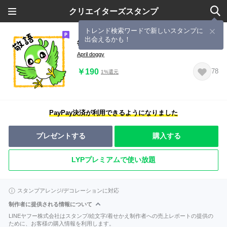
クリエイターズスタンプ
トレンド検索ワードで新しいスタンプに
出会えるかも！
毎日使える かわいい小鳥 4【敬語】
April doggy
￥190
78
1%還元
PayPay決済が利用できるようになりました
プレゼントする
購入する
LYPプレミアムで使い放題
スタンプアレンジ/デコレーションに対応
制作者に提供される情報について
LINEヤフー株式会社はスタンプ/絵文字/着せかえ制作者への売上レポートの提供の
ために、お客様の購入情報を利用します。