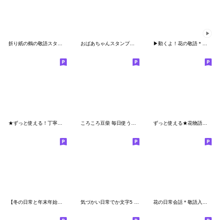
折り紙の鶴の敬語スタンプ
おばあちゃんスタンプ【色鉛筆】
▶︎動くよ！花の敬語＊肌寒い季節の気遣い
★ずっと使える！丁寧なお花の挨拶スタンプ
ころころ豆柴 毎日使うスタンプ
ずっと使える★花物語★大人の挨拶★改訂版
【冬の日常と年末年始♡うさぎとにゃんこ】
気づかい日常でか文字5 1年中✿大人上品お花
花の日常会話＊敬語入りで便利！