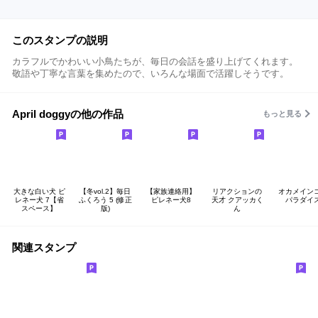
このスタンプの説明
カラフルでかわいい小鳥たちが、毎日の会話を盛り上げてくれます。
敬語や丁寧な言葉を集めたので、いろんな場面で活躍しそうです。
April doggyの他の作品
もっと見る
大きな白い犬 ピ
【冬vol.2】毎日
【家族連絡用】
リアクションの
オカメイン
レネー犬 7【省
ふくろう 5 (修正
ピレネー犬8
天才 クアッカく
パラダイ
スペース】
版)
ん
関連スタンプ