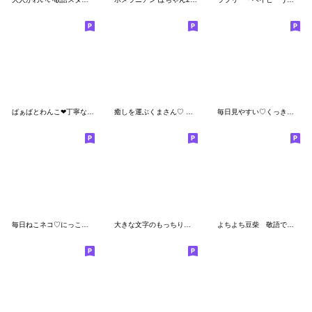
ばぁばとわんこ❤︎丁寧な言葉スタンプ
癒しを運ぶくまさん♡ 誰でもいつでも
毎日見やすい♡くっきりはっきり大きな文字
毎日ねこネコ♡にっこり猫で明るいトーク♡
大きな文字のもっちりくまのスタンプ
よちよち豆柴 敬語で挨拶