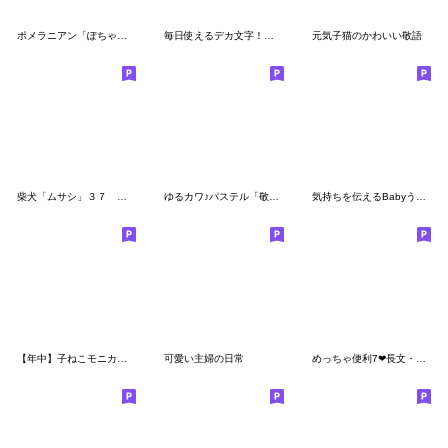
ポメラニアン「ぽちゃん」優しい敬語
毎日使えるデカ文字！ほんわかさんNo.6再版
元気子猫のかわいい敬語
柴犬「ムサシ」３７ 敬語３
ゆるカワ♪パステル「敬語でーす」
気持ちを伝えるBabyうさぎさん
【年中】子ねこモニカのかわいいスタンプ02
可愛い主婦の日常
めっちゃ便利7❤長文・敬語