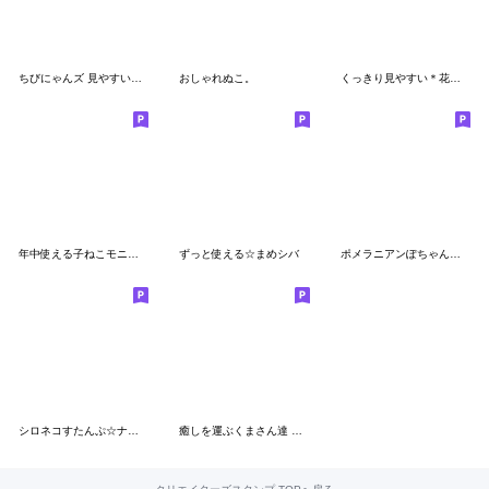
ちびにゃんズ 見やすい一言
おしゃれぬこ。
くっきり見やすい＊花の優しさと近況連絡
年中使える子ねこモニカのかわいいスタンプ
ずっと使える☆まめシバ
ポメラニアンぽちゃん「長文」
シロネコすたんぷ☆ナチュラルガーリー
癒しを運ぶくまさん達 ♡ 感謝と思いやり