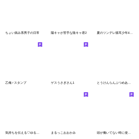
ちょい病み系男子の日常
陽キャが苦手な陰キャ君2
夏のツンデレ猫耳少年4（スピスを添えて）
乙俺♂スタンプ
ゲスうさぎさん1
とうけんらんぶつめあわせスタンプ壱
気持ちを伝える♡ゆるパーカーくん
まるっこおおかみ
頭が働いてない時に使うスタンプ10