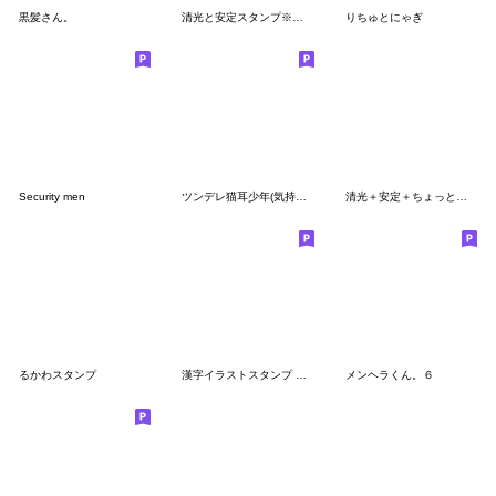
黒髪さん。
清光と安定スタンプ※修正版
りちゅとにゃぎ
Security men
ツンデレ猫耳少年(気持ちを伝えるスタンプ)
清光＋安定＋ちょっとだけ則宗 スタンプ
るかわスタンプ
漢字イラストスタンプ 正月編
メンヘラくん。６