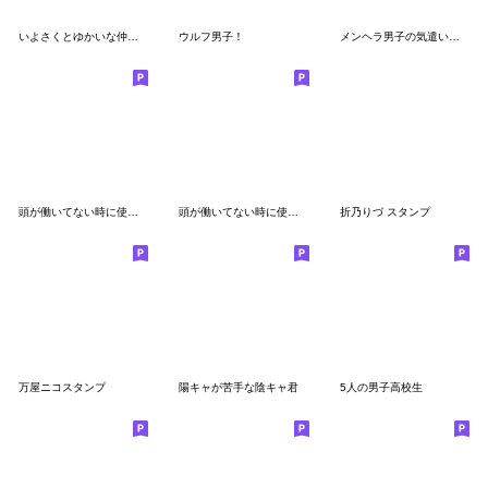
いよさくとゆかいな仲間たち
ウルフ男子！
メンヘラ男子の気遣い★重い愛
頭が働いてない時に使うスタンプ
頭が働いてない時に使うスタンプ3
折乃りづ スタンプ
万屋ニコスタンプ
陽キャが苦手な陰キャ君
5人の男子高校生