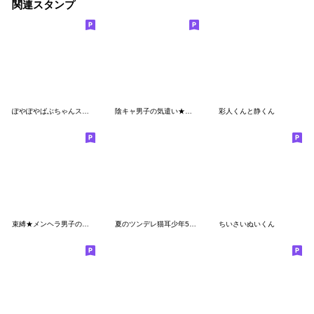
関連スタンプ
ぽやぽやばぶちゃんスタンプ
陰キャ男子の気遣い★パンクで地雷系
彩人くんと静くん
束縛★メンヘラ男子の日記
夏のツンデレ猫耳少年5（浴衣）
ちいさいぬいくん