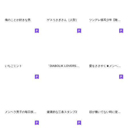
俺のことが好きな男
ゲスうさぎさん［人型］
ツンデレ猫耳少年【敬語スタンプvol.2】
いちごミント
「DIABOLIK LOVERS」第4弾
愛をささやく★メンヘラ男子
メンヘラ男子の毎日挨拶♡
健康的な三条スタンプ2
頭が働いてない時に使うスタンプ4