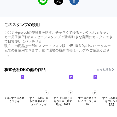
このスタンプの説明
〇〇男子projectの茨城弁を話す、チャラくてゆる～いやんちゃなヤン
キー男子第2弾がメッセージスタンプで登場!好きな言葉にカスタムでき
て日常使いにバッチリ☆
現在この商品は一部のスマートフォン版LINE 10.3.0以上のトークルー
ムでのみ使用できます。動作環境の最新情報はヘルプをご確認くださ
い。
株式会社DKの他の作品
もっと見る
天草×すこぶる動
すこぶる動くぷ
すこぶる動くぷ
すこぶる動くク
すこぶる動
くウサギ
ちウサギ＆マシ
ちウサギ【年末
レイジーウサギ
ちフレン
ュマロウサギ
年始】2025
10
【夏】