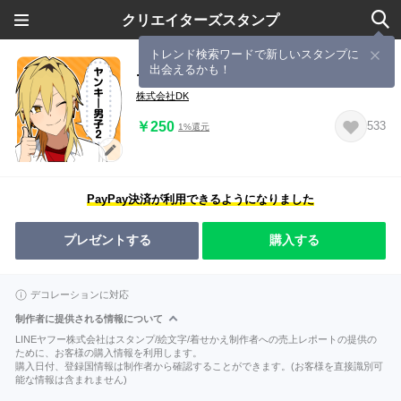
クリエイターズスタンプ
トレンド検索ワードで新しいスタンプに
出会えるかも！
ヤンキー男子2-メッセージver-
株式会社DK
￥250
533
1%還元
PayPay決済が利用できるようになりました
プレゼントする
購入する
デコレーションに対応
制作者に提供される情報について
LINEヤフー株式会社はスタンプ/絵文字/着せかえ制作者への売上レポートの提供の
ために、お客様の購入情報を利用します。
購入日付、登録国情報は制作者から確認することができます。(お客様を直接識別可
能な情報は含まれません)