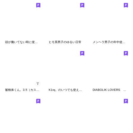
頭が働いてない時に使うスタンプ8
ヒモ系男子のゆるい日常
メンヘラ男子の年中使える日常★病み
被検体くん。3.5（カスタム）
K1rq。のいつでも使える日常会話スタンプ！
DIABOLIK LOVERS 第3弾