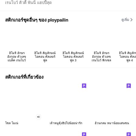
เรนโบว์ คิวตี้ ฟันนี่ แฮปปี้สุด
สติกเกอร์ชุดอื่นๆ ของ ploypailin
ดูเพิ่ม
อิโมจิ อักษร
อิโมจิ สัญลักษณ์
อิโมจิ สัญลักษณ์
อิโมจิ อักษร
อิโมจิ สัญลั
อังกฤษ ตัวเลข
ไอคอน คัลเลอร์
ไอคอน คัลเลอร์
อังกฤษ ตัวเลข
ไอคอน คัลเล
แบล็ค เรนโบว์
ฟูล
ฟูล 3
เรนโบว์ พิกเซล
ฟูล 4
สติกเกอร์ที่เกี่ยวข้อง
โซล โมเน่
เจ้าหมูดุ้งฮิปโปน้อยน่ารัก
อ้วนกลม หมาน้อยแสนซน