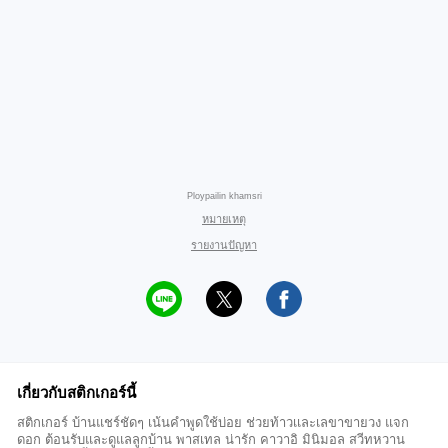
Ploypailin khamsri
หมายเหตุ
รายงานปัญหา
เกี่ยวกับสติกเกอร์นี้
สติกเกอร์ บ้านแชร์ชัดๆ เน้นคำพูดใช้บ่อย ช่วยท้าวเเละเลขาขายวง แจก
ดอก ต้อนรับและดูแลลูกบ้าน พาสเทล น่ารัก คาวาอิ มินิมอล สวีทหวาน