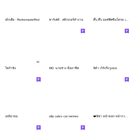
เด็กเฮีย - RedremasteRed
พาร์เฟ่ต์ : สติกเกอร์ทำงาน
ดึ๊บ ดึ๊บ ออฟฟิศซินโดรม เจ็ด
โพก้าซัง
MD: นายช่าง มืออาชีพ
ลิต้า เวิร์กกิ้งวูแมน
เหมียวขอ
silly calico cat memes
❤️ลิซ่า หน้าตลก หน้ากวน!❤️