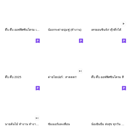
ดึ๊บ ดึ๊บ ออฟฟิศซินโดรม เก้า
น้องกระต่ายนุ่มฟู (ทำงาน)
เครยอนชินจัง! ดุ๊กดิ๊กได้
ดึ๊บ ดึ๊บ 2025
ต่ายไฮเปอร์ : สาดดด!!
ดึ๊บ ดึ๊บ ออฟฟิศซินโดรม สี่
นายต้นไม้ ทำงาน ทำงาน ทำงาน!!!
ซัมเมอร์และเพื่อน
น้องยิมยิ้ม ส่งสุข ทุกวัน CutePastel THA