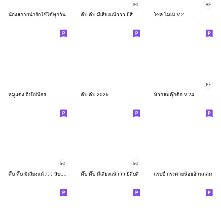
น้องสกายน่ารักใช้ได้ทุกวัน
ดึ๊บ ดึ๊บ มีเสียงแน้ววว ยี่สิบสอง
โซล โมเน่ V.2
หมูแดง ฮิปโปน้อย
ดึ๊บ ดึ๊บ 2026
หัวกลมดุ๊กดิ๊ก V.24
ดึ๊บ ดึ๊บ มีเสียงแน้ววว สิบเก้า
ดึ๊บ ดึ๊บ มีเสียงแน้ววว ยี่สิบสี่
แรบบี้ กระต่ายน้อยอ้วนกลม