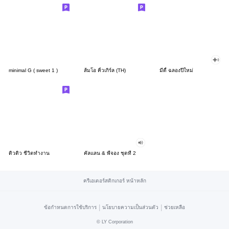
minimal G ( sweet 1 )
ส้มโอ คิ้วเกิร์ล (TH)
มีดี้ ฉลองปีใหม่
ดิวดิว ชีวิตทำงาน
คัลแลน & พี่จอง ชุดที่ 2
ครีเอเตอร์สติกเกอร์ หน้าหลัก
|
|
ข้อกำหนดการใช้บริการ
นโยบายความเป็นส่วนตัว
ช่วยเหลือ
©
LY Corporation