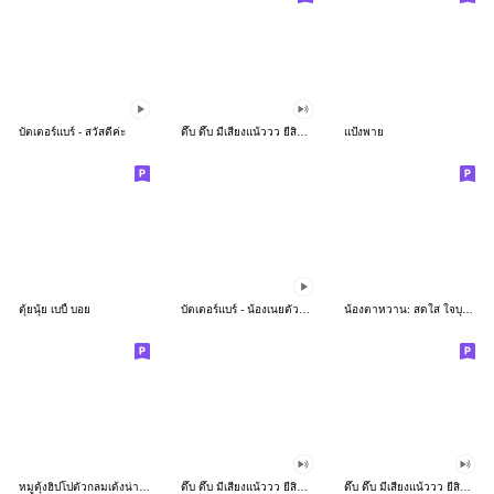
บัตเตอร์แบร์ - สวัสดีค่ะ
ดึ๊บ ดึ๊บ มีเสียงแน้ววว ยี่สิบห้า
แป้งพาย
ตุ้ยนุ้ย เบบี้ บอย
บัตเตอร์แบร์ - น้องเนยตัวตึง พุงเต่ง
น้องตาหวาน: สดใส ใจบุญ (สีพาสเทล)
หมูดุ้งฮิปโปตัวกลมเด้งน่ารัก
ดึ๊บ ดึ๊บ มีเสียงแน้ววว ยี่สิบเจ็ด
ดึ๊บ ดึ๊บ มีเสียงแน้ววว ยี่สิบหก