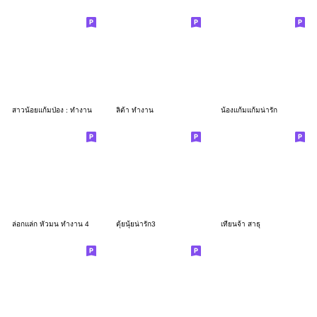
สาวน้อยแก้มป่อง : ทำงาน
ลิต้า ทำงาน
น้องแก้มแก้มน่ารัก
ล่อกแล่ก หัวมน ทำงาน 4
ตุ้ยนุ้ยน่ารัก3
เทียนจ้า สาธุ