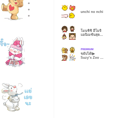
unchi no nchi
โมนชิชิ อีโมจิ
แอนิเมชันสุดน่า
รัก
ขยับได้!▶︎
Suzy’s Zoo น่า
รักทุกวัน