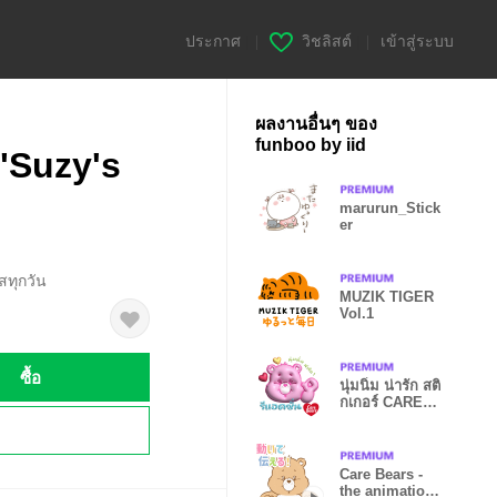
ประกาศ
|
วิชลิสต์
|
เข้าสู่ระบบ
ผลงานอื่นๆ ของ
funboo by iid
"Suzy's
marurun_Stick
er
สทุกวัน
MUZIK TIGER
Vol.1
ซื้อ
นุ่มนิ่ม น่ารัก สติ
กเกอร์ CARE
BEARS
!
Care Bears -
the animation2