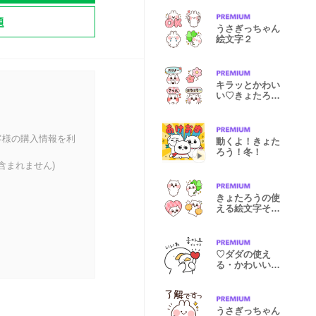
題
うさぎっちゃん
絵文字２
キラッとかわい
い♡きょたろう
の絵文字
客様の購入情報を利
動くよ！きょた
ろう！冬！
含まれません)
きょたろうの使
える絵文字その
３
♡ダダの使え
る・かわいい韓
国語スタンプ♡
うさぎっちゃん