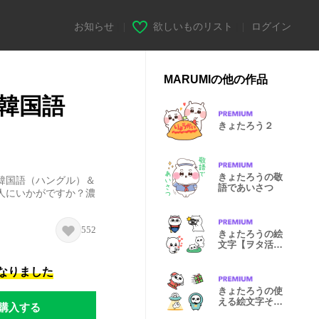
お知らせ
|
欲しいものリスト
|
ログイン
MARUMIの他の作品
韓国語
きょたろう２
きょたろうの敬
韓国語（ハングル）＆
語であいさつ
人にいかがですか？濃
552
きょたろうの絵
文字【ヲタ活
編】
になりました
きょたろうの使
える絵文字その
購入する
２