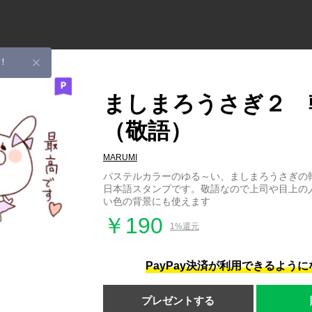
！
ましまろうさぎ２ 
（敬語）
MARUMI
パステルカラーのゆる～い、ましまろうさぎの
日本語スタンプです。敬語なので上司や目上の
い色の背景にも使えます
￥190
1%還元
PayPay決済が利用できるよう
プレゼントする