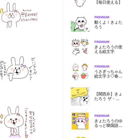
【毎日使える】
動くよ！きょた
ろう
きょたろうの使
える絵文字
うさぎっちゃん
絵文字３♡春い
っぱい
【関西弁】きょ
たろう ザ・カ
スタム
きょたろうのゆ
るっと韓国語ス
タンプ