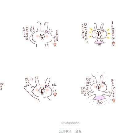
©nina&sana
注意事項
通報