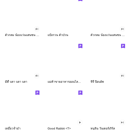
ตัวกลม น้องแว่นแสนซน ป๊อปอัพ 5
แป้งกวน ตัวป่วน
ตัวกลม น้องแว่นแสนซน ป๊อปอัพ 4
มีดี้ บลา บลา บลา
แม่ค้าขายอาหารออนไลน์น่ารัก
จีจี้ ป๊อบอัพ
เหมี๊ยวจ้ำม่ำ
Good Rabbit <T>
หนูจิน วันเดอร์เกิร์ล