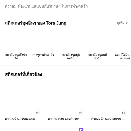
ตัวกลม น้องแว่นแสนซนกับวันวุ่นๆ ในการทำงานจ้า
สติกเกอร์ชุดอื่นๆ ของ Tora Jung
ดูเพิ่ม
แมวอ้วงชุดผึ้งน่า
เต่าซูคาต้าตัวจิ๋ว
แมวอ้วงชุดยูนิ
แมวอ้วงชุดหมี
แมวอิโมจิห
รัก
คอร์น
น่ารัก
อารมณ์
สติกเกอร์ที่เกี่ยวข้อง
ตัวกลมน้องแว่นแสนซน ดุ๊กดิ๊ก 8
ตัวกลม ตอน แชทวิบวับๆ
ตัวกลมน้องแว่นแสนซน ดุ๊กดิ๊ก7