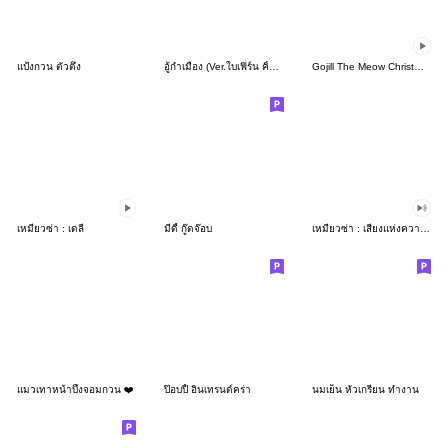
แป้งกวน ตัวตึง
อู้กำเมือง (Ver.ใบเฟิร์น คิ้วเกิร์ล)
Gojill The Meow Christmas & New Year
เหมียวซ่า : เดลี่
มีดี้ กู๊ดจ๊อบ
เหมียวซ่า : เสียงแห่งความสุข
แมวเทาหน้าบึ้งจอมกวน ❤️
ป๊อบปี้ อินเทรนด์คร่า
นมเย็น หัวเกรียน ทำงาน