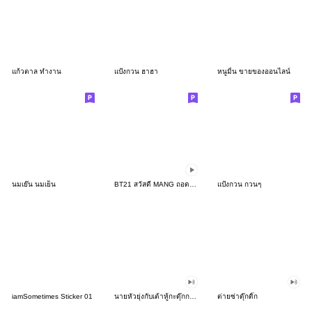
แก้วตาล ทำงาน
แป้งกวน ฮาฮา
หนูมิ้น ขายของออนไลน์
นมเย๊น นมเย็น
BT21 สวัสดี MANG ถอดหน้ากาก!
แป้งกวน กวนๆ
iamSometimes Sticker 01
นายหัวยุ่งกับเต้าหู้กะดุ๊กกะดิ๊ก!
ต่ายซ่าดุ๊กดิ๊ก