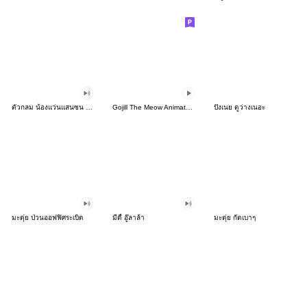
ตัวกลม น้องแว่นแสนซน ดุ๊กดิ๊ก
Gojill The Meow Animated V.7
ปังเนย ดูว่างเนอะ
มะตุ่ย ป่วนออฟฟิศระเบิด
มีดี้ อู๊ลาล้า
มะตุ่ย กัดเบาๆ