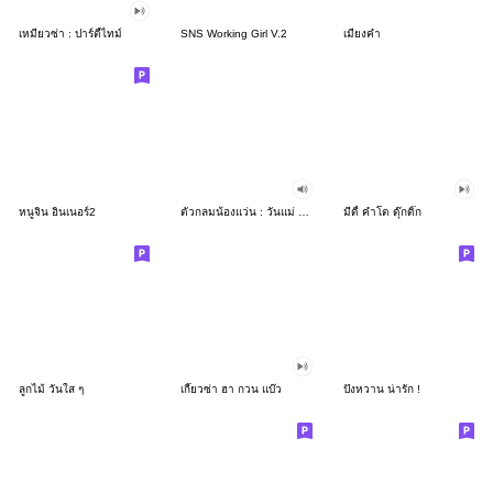
เหมียวซ่า : ปาร์ตี้ไทม์
SNS Working Girl V.2
เมี่ยงคำ
หนูจิน อินเนอร์2
ตัวกลมน้องแว่น : วันแม่ [บิ๊กสติกเกอร์]
มีดี้ คำโต ดุ๊กดิ๊ก
ลูกไม้ วันใส ๆ
เกี๊ยวซ่า ฮา กวน แบ๊ว
ปังหวาน น่ารัก !