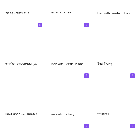
จีด้าคุยกับหม่าม๊า
หม่าม๊ามาแล้ว
Ben with Jeeda : cha cha cat mew
ขอเป็นความรักของคุณ
Ben with Jeeda in one day <3
โจลี่ โฮ่งๆๆ
แก๊งค์น่ารัก ver. จิกกัด 2 (แก้ไข)
ma-uek the fairy
บิบิแบร์ 1