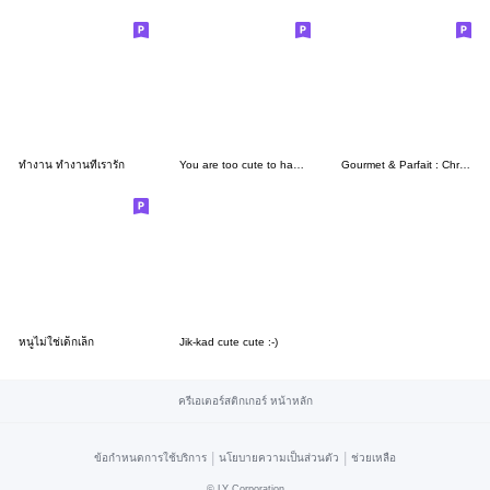
ทำงาน ทำงานที่เรารัก
You are too cute to handle | SUSUDUMDUM
Gourmet & Parfait : Christmas with you
หนูไม่ใช่เด็กเล็ก
Jik-kad cute cute :-)
ครีเอเตอร์สติกเกอร์ หน้าหลัก
|
|
ข้อกำหนดการใช้บริการ
นโยบายความเป็นส่วนตัว
ช่วยเหลือ
©
LY Corporation