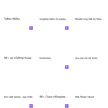
โจลี่หมาขี้เกียจ
naughty kitten & puppy (FFG)
Muslim eng talk by Hawa H.
จีด้า: อยากได้รักทุกวันเยย
boobearry
you are my my lover
ben with jeeda : say hello
จีด้า | ไม่อยากมีเหตุผลตอนนี้ Vol.2
little flower meow.