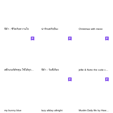
จีด้า : ชีวิตกับหวานใจ
น่ารักแค่กับบี๋นะ
Christmas with meee
สติ๊กเกอร์ดัชชุน ใช้ได้ทุกวันนนนน
จีด้า : วันขี้เกียจ
jellie & flutto the cutie couple <3
my bunny blue
lazy allday allnight
Muslim Daily life by Hawa H.