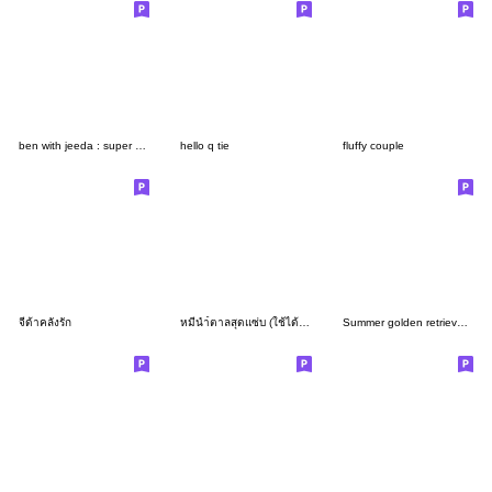
ben with jeeda : super good boyfriend
hello q tie
fluffy couple
จีด้าคลั่งรัก
หมีนำ้ตาลสุดแซ่บ (ใช้ได้ทุกวัน)
Summer golden retriever puppy!!