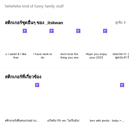
hehehehe kind of funny family stuff
สติกเกอร์ชุดอื่นๆ ของ _itskwan
ดูเพิ่ม
u r weird & I like
I have work to
dont trust the
Hope you enjoy
เธอเก่งมาก :
that
do
thing you see
your 2023
พูดประจำว
สติกเกอร์ที่เกี่ยวข้อง
สติกเกอร์เพื่อคนเก่งอย่างเธอ 8
แก๊งค์น่ารัก ver. ไอเริ้บมัม!
ben with jeeda : baby = home