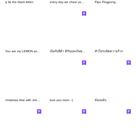
q tie the black kitten
every day we cheer you up (TH)
Pipo Pingpong
You are my LEMON and TOMATO
เบ็นกับจีด้า มีกันและกันทุกวัน
หัวใจระเบิดความร้าก
christmas time with Jolie :-)
love you mom :-)
ม้อบแม้บ