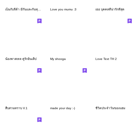
เบ็นกับจีด้า มีกันและกันทุกวัน
Love you mumu :3
เธอ บุคคลที่น่ารักที่สุด
น้องพาสเทล คู่รักอินเลิ้ป
My shooga
Love Text TH 2
สืบสวนทราบ V.1
made your day :-)
ชีวิตประจำวันของแฮม