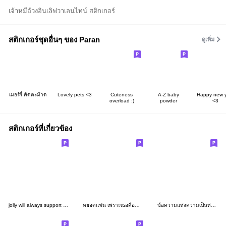
เจ้าหมีอ้วงอินเลิฟวาเลนไทน์ สติกเกอร์
สติกเกอร์ชุดอื่นๆ ของ Paran
ดูเพิ่ม
เมอร์รี่ คิดตะม้าด
Lovely pets <3
Cuteness
A-Z baby
Happy new 
overload :)
powder
<3
สติกเกอร์ที่เกี่ยวข้อง
jolly will always support you :-)
หยอดแฟน เพราะเธอคือคนพิเศษ ^^
ข้อความแห่งความเป็นห่วงจากเมียสุดที่รัก