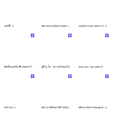
แฮปปี้ :-)
bibi and bokbok daily cuteness!
random cute word v.3 :-)
คิดถึงนะครับ ❤ แชทน่ารักใช้ได้ทุกวัน
จูดี้ & โจ : ความรักของโจ
love you, my cutie<3
hihi bro:-)
พยาบาลห้องผ่าตัด 2020 Version 2
Mhee Khon Klangruk :-)