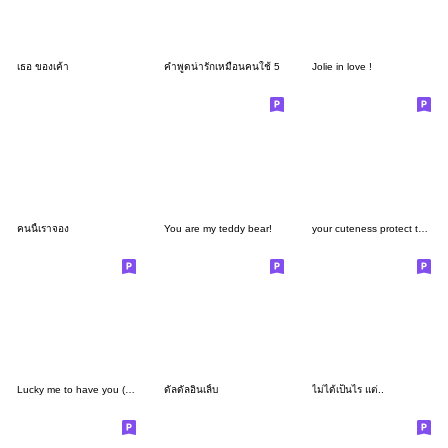
เธอ ของเค้า
คำพูดน่ารักเหมือนคนใช้ 5
Jolie in love !
คนนี้เราจอง
You are my teddy bear!
your cuteness protect the world
Lucky me to have you (girlfriend)
ดัลดัลอินเลิ้บ
ไม่ได้เป็นไร แต่..