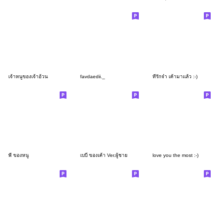
เจ้าหนูของเจ้าอ้วน
favdaedii._
ที่รักจ๋า เค้ามาแล้ว :-)
พี่ ของหนู
เบบี๋ ของเค้า Ver.ผู้ชาย
love you the most :-)