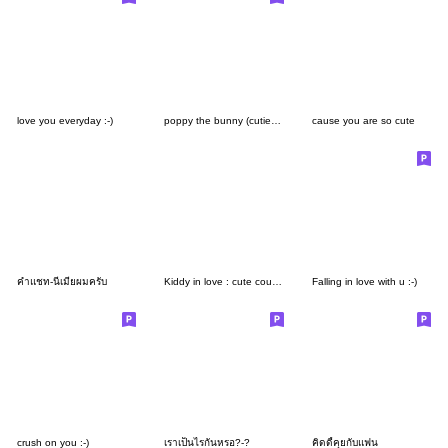
love you everyday :-)
poppy the bunny (cutie pie ver.)
cause you are so cute
คำแชท-นี่เมียผมครับ
Kiddy in love : cute couple
Falling in love with u :-)
crush on you :-)
เราเป็นไรกันหรอ?-?
คิดดี้คุยกับแฟน