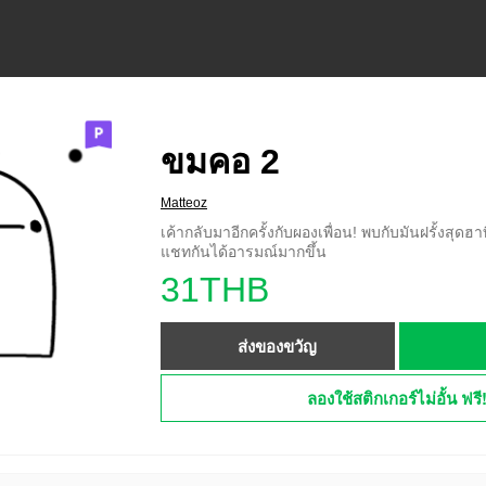
ขมคอ 2
Matteoz
เค้ากลับมาอีกครั้งกับผองเพื่อน! พบกับมันฝรั้งสุดฮา
แชทกันได้อารมณ์มากขึ้น
31THB
ส่งของขวัญ
ลองใช้สติกเกอร์ไม่อั้น ฟรี