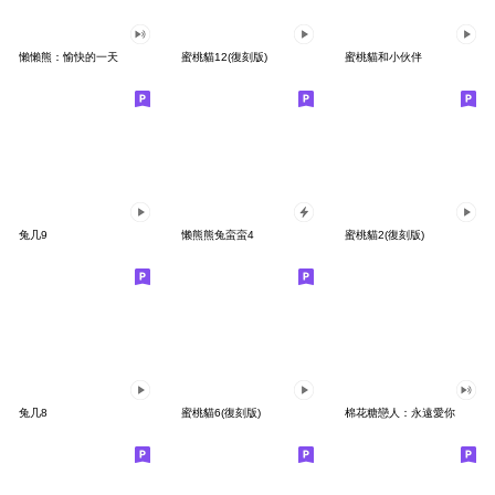
懶懶熊：愉快的一天
蜜桃貓12(復刻版)
蜜桃貓和小伙伴
兔几9
懒熊熊兔蛮蛮4
蜜桃貓2(復刻版)
兔几8
蜜桃貓6(復刻版)
棉花糖戀人：永遠愛你