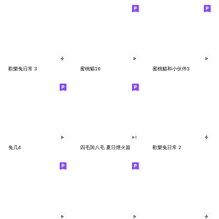
歡樂兔日常 3
蜜桃貓16
蜜桃貓和小伙伴3
兔几4
四毛與八毛 夏日煙火篇
歡樂兔日常 2