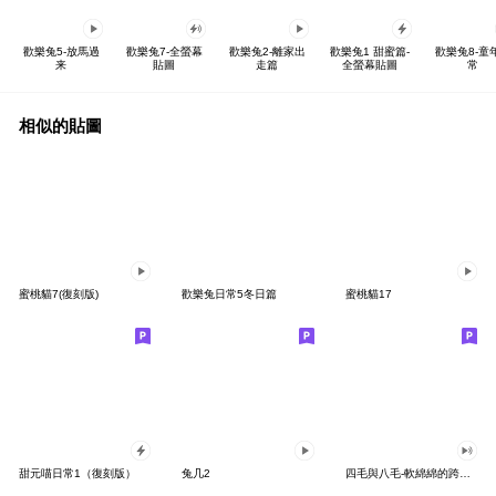
歡樂兔5-放馬過
歡樂兔7-全螢幕
歡樂兔2-離家出
歡樂兔1 甜蜜篇-
歡樂兔8-童
来
貼圖
走篇
全螢幕貼圖
常
相似的貼圖
蜜桃貓7(復刻版)
歡樂兔日常5冬日篇
蜜桃貓17
甜元喵日常1（復刻版）
兔几2
四毛與八毛-軟綿綿的跨年貼圖