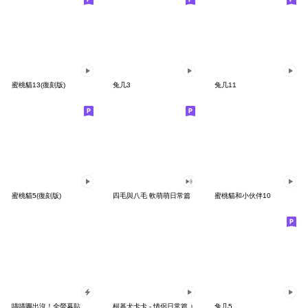
蜜桃貓13(復刻版)
兔几3
兔几11
蜜桃貓5(復刻版)
四毛與八毛 軟萌萌日常篇
蜜桃貓和小伙伴10
喵喵團出沒！全螢幕貼圖 2 秋冬季節
柯基犬卡卡 - 情侶日常篇 ♪
兔几5