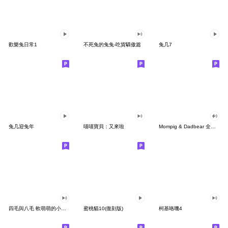
歡樂兔日常1
不死兔的兔兔-吃貨驕傲篇
兔几7
兔几迎兔年
喵喵寶貝：又來啦
Mompig & Dadbear 全螢幕貼圖
四毛與八毛 軟萌萌的小日常9.0
蜜桃貓10(復刻版)
柯基咯嘰4