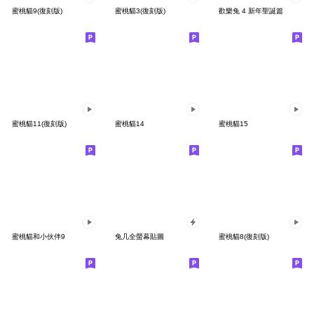
蜜桃貓9(復刻版)
蜜桃貓3(復刻版)
歡樂兔 4 新年聖誕篇
蜜桃貓11(復刻版)
蜜桃貓14
蜜桃貓15
蜜桃貓和小伙伴9
兔几全螢幕貼圖
蜜桃貓8(復刻版)