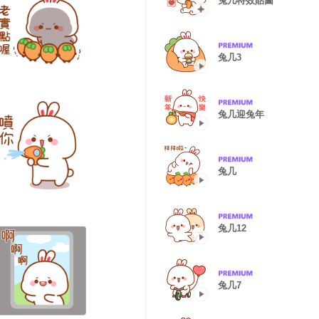
兔几特效貼圖
兔几3
兔几迎兔年
兔几
兔几12
兔几7