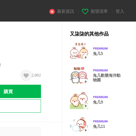
最新資訊
|
願望清單
|
登入
又柒柒的其他作品
兔几5
！
2,002
兔几歡樂海洋動
物園
購買
兔几9
兔几11