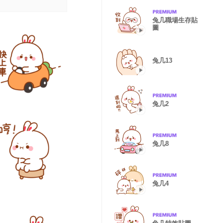
兔几職場生存貼
圖
兔几13
兔几2
兔几8
兔几4