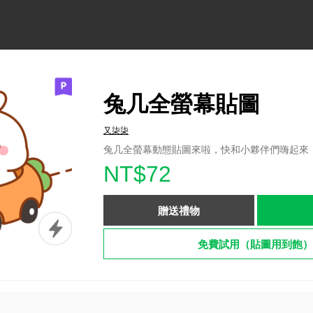
兔几全螢幕貼圖
又柒柒
兔几全螢幕動態貼圖來啦，快和小夥伴們嗨起來
NT$72
贈送禮物
免費試用（貼圖用到飽）
。