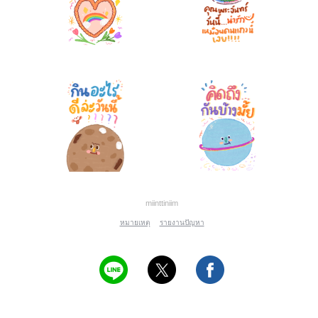
miinttiniim
หมายเหตุ
รายงานปัญหา