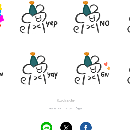
©zoulcatcher
หมายเหตุ
รายงานปัญหา