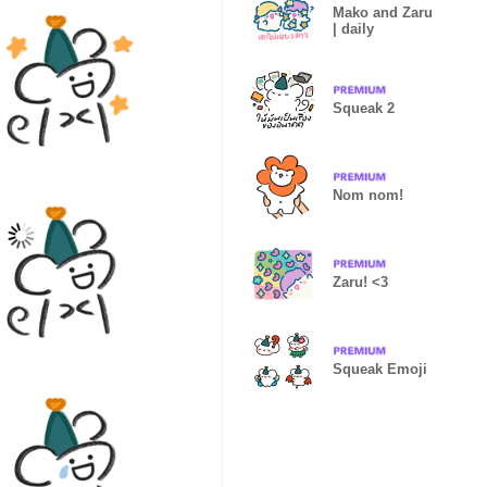
Mako and Zaru
| daily
Squeak 2
Nom nom!
Zaru! <3
Squeak Emoji