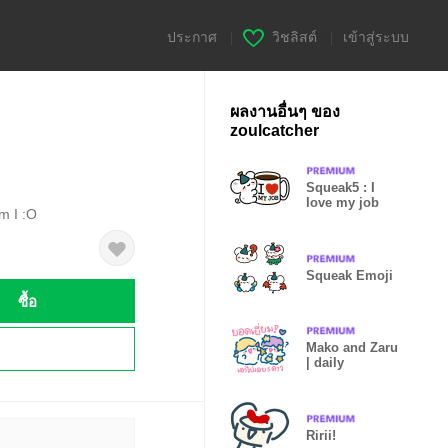
ประกาศ
|
วิชลิสต์
|
เข้าสู่ระบบ
ผลงานอื่นๆ ของ
zoulcatcher
Squeak5 : I
love my job
m I :O
Squeak Emoji
ซื้อ
!
Mako and Zaru
| daily
Ririi!