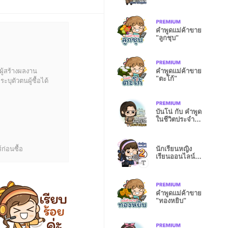
ชุด001
คำพูดแม่ค้าขาย
"ลูกชุบ"
ผู้สร้างผลงาน
คำพูดแม่ค้าขาย
"ตะโก้"
บุตัวตนผู้ซื้อได้
บันโน่ กับ คำพูด
ในชีวิตประจำวัน
ชุด005
ก่อนซื้อ
นักเรียนหญิง
เรียนออนไลน์2
(ประถม)-2.14T
คำพูดแม่ค้าขาย
"ทองหยิบ"