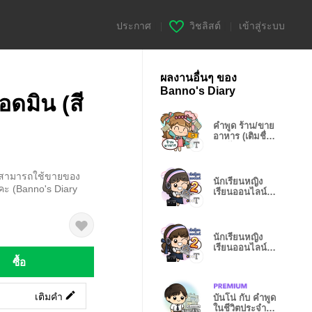
ประกาศ
|
วิชลิสต์
|
เข้าสู่ระบบ
ผลงานอื่นๆ ของ
Banno's Diary
อดมิน (สี
คำพูด ร้าน/ขาย
อาหาร (เติมชื่อ
ร้านได้)
น สามารถใช้ขายของ
นักเรียนหญิง
คะ (Banno's Diary
เรียนออนไลน์2
(ม.ปลาย)2.31T
นักเรียนหญิง
เรียนออนไลน์2
(ม.ปลาย)2.11T
ซื้อ
เติมคำ
บันโน่ กับ คำพูด
ในชีวิตประจำวัน