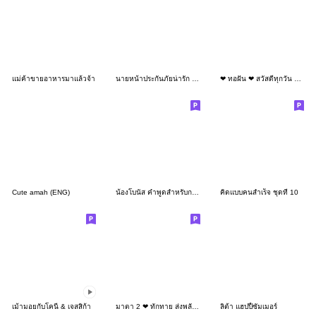
แม่ค้าขายอาหารมาแล้วจ้า
นายหน้าประกันภัยน่ารัก ศรีกรุงโบรคเกอร์
❤ ทอฝัน ❤ สวัสดีทุกวัน สาวออฟฟิศ (Mini)
Cute amah (ENG)
น้องโบนัส คำพูดสำหรับการทำงาน
คิดแบบคนสำเร็จ ชุดที่ 10
เม้ามอยกับโคนี่ & เจสสิก้า
มาตา 2 ❤ ทักทาย ส่งพลังบวก (Big -TH)
ลิต้า แฮปปี้ซัมเมอร์