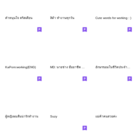
คำหนุนใจ คริสเตียน
ลิต้า ทำงานทุกวัน
Cute words for working : )
KaPom:working(ENG)
MD: นายช่าง มืออาชีพ หญิง
อักษรขอมในชีวิตประจำวัน ภาค2
ผู้หญิงผมสั้นน่ารักทำงาน
Suzy
แม่ค้าคนสวยค่ะ