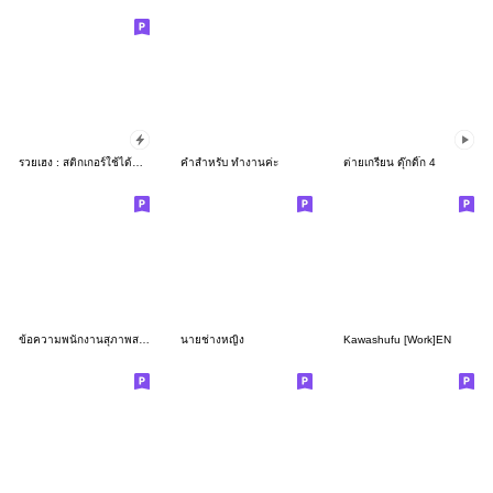
รวยเฮง : สติกเกอร์ใช้ได้ทุกวัน(ป๊อปอัพ)1
คำสำหรับ ทำงานค่ะ
ต่ายเกรียน ดุ๊กดิ๊ก 4
ข้อความพนักงานสุภาพสตรีค่ะ
นายช่างหญิง
Kawashufu [Work]EN