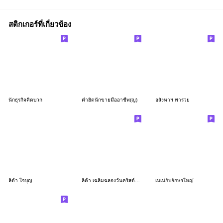
สติกเกอร์ที่เกี่ยวข้อง
นักธุรกิจคิดบวก
คำฮิตนักขายมืออาชีพ(ญ)
อสังหาฯ พารวย
ลิต้า ใจบุญ
ลิต้า เฉลิมฉลองวันคริสต์มาสและปีใหม่
เนเน่กับอักษรใหญ่