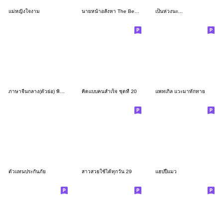
แม่หญิงใจงาม
นายหน้าอสังหา The Best Agent
เป็นห่วงนะ...
ภาษาจีนกลาง(ตัวย่อ) พินอิน ไทย
คิดแบบคนสำเร็จ ชุดที่ 20
แพทเกิล แวะมาทักทาย
ตัวแทนประกันภัย
สาวสวยใช้ได้ทุกวัน 29
แฮปปี้แมว