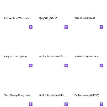
Lita Working Women Ver.Eng
ปูนลูกดิ่ง-ปูนจิงโจ้
พิมพี่ เฮโหลซัมเมอร์
Lucy So Cute (ENG)
นามิ พนักงานแนะนำสินค้าหญิง เสื้อชมพู
Intuitive expression 3
Yuri office girl long hair-Mutelu (Wed)
นามิ พนักงานแนะนำสินค้าหญิง
Baifern cute girl (ENG)