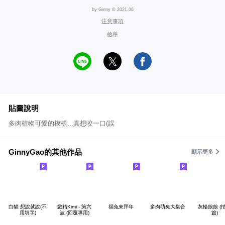
by Ginny © 2021.06
注意事項
檢舉
貼圖說明
多肉植物可愛的模樣...真想咬一口(誤
GinnyGao的其他作品
顯示更多
白貓 想說就說(不
戲精Kimi - 第六
福兔來拜年
多肉萌兔大集合
灰輪娘娘 (
用填字)
波 (回覆專用)
篇)