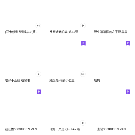
[豆卡頻道-聲動貼10(茶寶丸日常篇)
反應過激的貓 第21彈
野生喵喵怪的左手壓扁扁
塔仔不正經 胡鬧啪
好想兔-你的小公主
勒狗
超任性"GOKIGEN PANDA" 台灣版
你好！又是 Quokka 喔
一直鬧"GOKIGEN PANDA" 台灣版