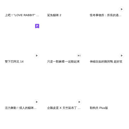
上吧！"LOVE RABBIT" 台灣版
鯊魚貓咪 2
怪奇事物所：所長的過度繁殖
雙下巴阿北 14
只是一顆麻糬-一起動起來
伸縮自如的雞與鴨 超好笑
活力舞動！煩人的貓咪★迷你版 2
企鵝皮蛋 X 天竺鼠布丁 有點厭世
勒狗共 Plus版