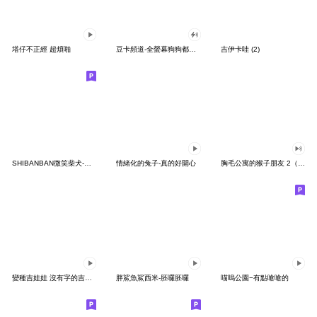
塔仔不正經 超煩啪
豆卡頻道-全螢幕狗狗都沒你上班累
吉伊卡哇 (2)
SHIBANBAN微笑柴犬-廢柴寶寶日常
情緒化的兔子-真的好開心
胸毛公寓的猴子朋友 2（有聲動態）
變種吉娃娃 沒有字的吉娃娃
胖鯊魚鯊西米-胚囉胚囉
喵嗚公園−有點嗆嗆的