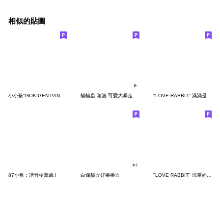
相似的貼圖
小小孩"GOKIGEN PANDA" 台灣版
貓貓蟲-咖波 可愛大暴走
"LOVE RABBIT" 滿滿是愛 台灣版
87小兔：諧音梗萬歲 !
白爛貓☆好棒棒☆
"LOVE RABBIT" 沈重的愛 台灣版