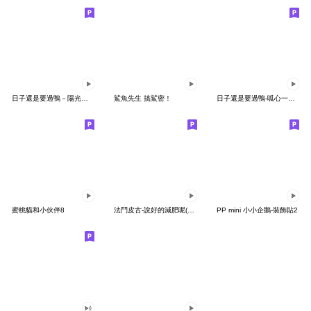
日子還是要過鴨－陽光開朗每一天鴨
鯊魚先生 搞鯊密！
日子還是要過鴨-呱心一下鴨
蜜桃貓和小伙伴8
法鬥皮古-說好的減肥呢(第15彈)
PP mini 小小企鵝-裝飾貼2