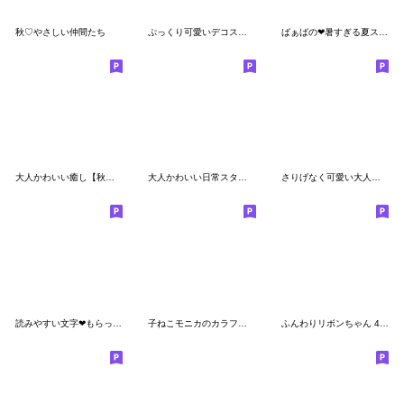
秋♡やさしい仲間たち
ぷっくり可愛いデコスタンプ♡夏全員集合
ばぁばの❤︎暑すぎる夏スタンプ
大人かわいい癒し【秋冬】
大人かわいい日常スタンプ（温♡）
さりげなく可愛い大人の癒し【冬〜春】
読みやすい文字❤もらってうれしい❤くま③-1
子ねこモニカのカラフル秋色スタンプ
ふんわりリボンちゃん 4♡日常編