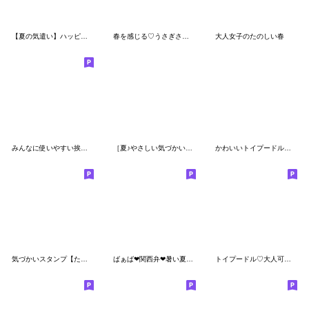
【夏の気遣い】ハッピー♡ばぁば
春を感じる♡うさぎさん【デカ文字】
大人女子のたのしい春
みんなに使いやすい挨拶ことば♡
［夏♪やさしい気づかい］ふんわり♡うさぎ
かわいいトイプードルの夏⭐︎トロピカル
気づかいスタンプ【たれ耳うさぎ】
ばぁば❤︎関西弁❤︎暑い夏のスタンプ
トイプードル♡大人可愛いデカ文字