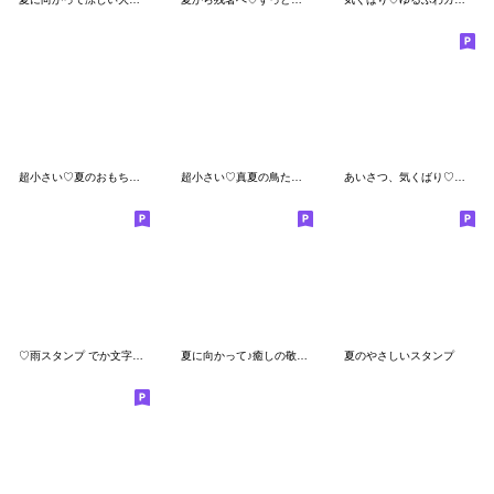
超小さい♡夏のおもちのきもち
超小さい♡真夏の鳥たちスタンプ
あいさつ、気くばり♡癒しの日常スタンプ
♡雨スタンプ でか文字多め敬語♡
夏に向かって♪癒しの敬語スタンプ
夏のやさしいスタンプ