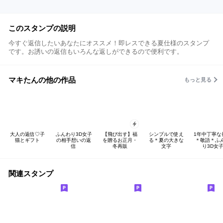
このスタンプの説明
今すぐ返信したいあなたにオススメ！即レスできる夏仕様のスタンプ
です。お誘いの返信もいろんな返しができるので便利です。
マキたんの他の作品
もっと見る
大人の返信♡子
ふんわり3D女子
【飛び出す】福
シンプルで使え
1年中丁寧な
猫とギフト
の相手想いの返
を贈るお正月・
る＊夏の大きな
＊敬語＊ふ
信
冬再販
文字
り3D女
関連スタンプ