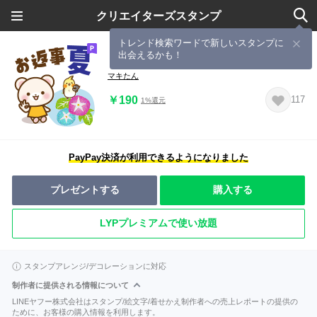
クリエイターズスタンプ
トレンド検索ワードで新しいスタンプに
出会えるかも！
しろくまたんとインコのお返事【夏】
マキたん
￥190
117
1%還元
PayPay決済が利用できるようになりました
プレゼントする
購入する
LYPプレミアムで使い放題
スタンプアレンジ/デコレーションに対応
制作者に提供される情報について
LINEヤフー株式会社はスタンプ/絵文字/着せかえ制作者への売上レポートの提供の
ために、お客様の購入情報を利用します。