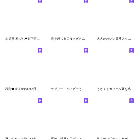
お返事 相づち❤文字打ちらくらく長文うさぎ
春を感じる♡うさぎさん
大人かわいい日常スタンプ(秋・冬)
秋冬❤️大人かわいい日常パック
ラブリー・ベイビーうさぎさん⭐︎夏
うさくまカフェ☕夏を感じる納涼スタンプ
夏に向かって涼しい大人スタンプ
夏から残暑へ♡ずっと使える日常敬語♪
気くばり♡ゆるふわガール【秋】