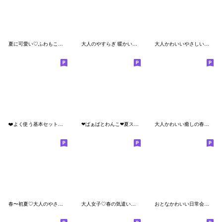
夏に可愛い♡ふわもこといぷー
大人のやすらぎ 暖かい季節の日常スタンプ
大人かわいいやさしい敬語
❤️よく使う基本セット【うさピンと仲間】
❤︎ばぁばとわんこ❤︎夏スタンプ
大人かわいい癒しの春〜初夏
春〜初夏♡大人のやさしい気づかいスタンプ
大人女子♡春の気遣いことば
おとなかわいい日常会話（春）