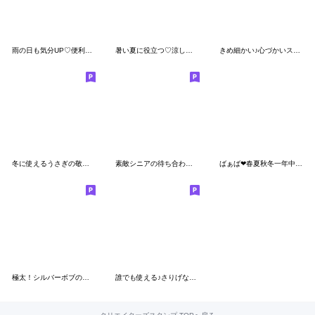
雨の日も気分UP♡便利な敬語スタンプ
暑い夏に役立つ♡涼しいしろくま
きめ細かい♪心づかいスタンプ
冬に使えるうさぎの敬語スタンプ
素敵シニアの待ち合わせ【デカ文字】４
ばぁば❤︎春夏秋冬一年中使えるスタンプ
極太！シルバーボブのシニアガール夏の挨拶
誰でも使える♪さりげなく可愛いスタンプ