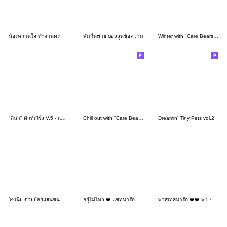
น้องหวานใจ ทำงานค่ะ
พัมกิ้นพาย บอลลูนข้อความ
Winter with "Care Bears" TH
"ลีน่า" คิวท์เกิร์ล V.5 - แชทน่ารัก
Chill out with "Care Bears" TH
Dreamin' Tiny Pets vol.2
โซเนีย ต่ายย้อยแสนซน
อยู่ไม่ไหว ❤️ แชทน่ารักทำงาน
พาสเทลน่ารัก ❤️❤️ V.57 สีรุ้ง