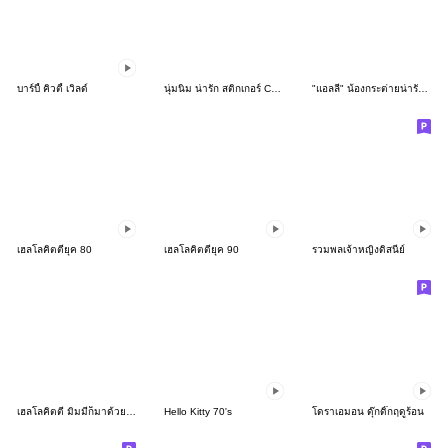
บาร์บี้ คิวตี้ เวิลด์
นุ่มนิ่ม น่ารัก สติกเกอร์ CARE BEARS
"แอลลี่" น้องกระต่ายน่ารัก V.4 แชทน่ารัก
เฮลโลคิตตียุค 80
เฮลโลคิตตียุค 90
รวมพลเจ้าหญิงดิสนีย์
เฮลโลคิตตี มิมมี่ก็มาด้วยนะ♪
Hello Kitty 70's
โดราเอมอน ดุ๊กดิ๊กฤดูร้อน