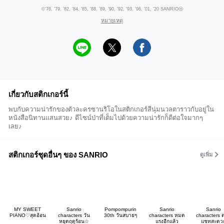
©'76, '79, '82, '84, '85, '88, '89, '90, '92, '93, '96, '01, '20 SANRIOⒽ
หมายเหตุ
เกี่ยวกับสติกเกอร์นี้
พบกับความน่ารักของตัวละครซานริโอในสติกเกอร์สีนุ่มนวลตาราวกับอยู่ใน
หนังสือนิทานแสนสวย♪ ดีไซน์ป่าที่เต็มไปด้วยความน่ารักก็ดีต่อใจมากๆ
เลย♪
สติกเกอร์ชุดอื่นๆ ของ SANRIO
ดูเพิ่ม
MY SWEET
Sanrio
Pompompurin
Sanrio
Sanrio
PIANO♡สุดอ้อน
characters วัน
30th วันสบายๆ
characters หมด
characters 
หยุดฤดูร้อน☆
แรงอีกแล้ว
แชทสะดว