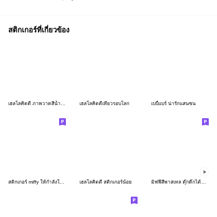
สติกเกอร์ที่เกี่ยวข้อง
เฮลโลคิตตี ภาพวาดสีน้ำ (ต้นฤดูร้อน)
เฮลโลคิตตีเที่ยวรอบโลก
เบบี้แบร์ น่ารักแสนซน
สติกเกอร์ miffy ให้กำลังใจทุกคน
เฮลโลคิตตี สติกเกอร์น้อย
มิฟฟี่สีพาสเทล ดุ๊กดิ๊กได้นะ♪