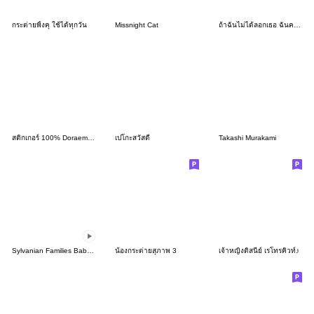
กระต่ายพิ้งคุ ใช้ได้ทุกวัน
Missnight Cat
ถ้าฉันไม่ได้ลอกเธอ ฉันคงไม่ได้ดี​
สติกเกอร์ 100% Doraemon & Friends
เปโกะสวัสดี
Takashi Murakami
Sylvanian Families Baby Moving Sticker
น้องกระต่ายสุภาพ 3
เจ้าหญิงดิสนีย์ เรโทรคิวท์♪