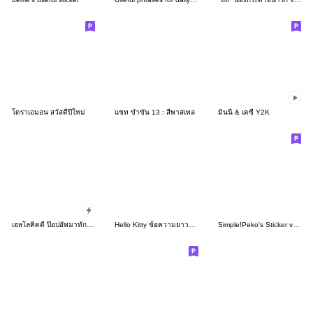
โดราเอมอน สวัสดีปีใหม่
แชท ขำขัน 13 : สีพาสเทล
มินนี่ & เดซี่ Y2K
เฮลโลคิตตี ป๊อปอัพมาทักทาย
Hello Kitty ข้อความยาวสุภาพ♪
Simple!Peko's Sticker ver.2