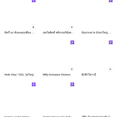
มิคกี้ เมาส์และผองเพื่อน ป๊อปอัพ♪
เฮลโลคิตตี สติกเกอร์ข้อความน่ารัก
น้องกระต่าย อักษรใหญ่ สุภาพ
Hello Kitty♡GAL รุ่นใหญ่
Miffy Animated Stickers
ดุ๊กดิ๊กโดรามี
berrie's useful sticker
Useful phrases for daily life
"ลิลิ" น้องกระต่ายน่ารัก V.4 - แชทน่ารัก